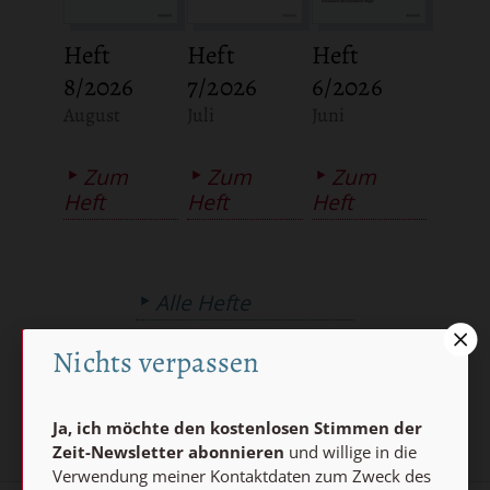
Heft
Heft
Heft
8/2026
7/2026
6/2026
:
:
:
August
Juli
Juni
Zum
Zum
Zum
Heft
Heft
Heft
Alle Hefte
Abo bestellen
Nichts verpassen
Ja, ich möchte den kostenlosen Stimmen der
Zeit-Newsletter abonnieren
und willige in die
Verwendung meiner Kontaktdaten zum Zweck des