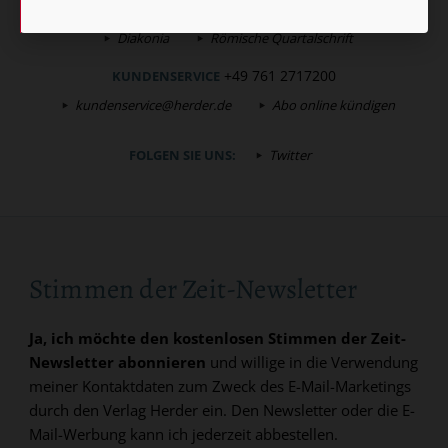
Bibel lesen
kunst und kirche
Biblische Notizen
Diakonia
Römische Quartalschrift
+49 761 2717200
KUNDENSERVICE
kundenservice@herder.de
Abo online kündigen
FOLGEN SIE UNS:
Twitter
Stimmen der Zeit-Newsletter
Ja, ich möchte den kostenlosen Stimmen der Zeit-
Newsletter abonnieren
und willige in die Verwendung
meiner Kontaktdaten zum Zweck des E-Mail-Marketings
durch den Verlag Herder ein. Den Newsletter oder die E-
Mail-Werbung kann ich jederzeit abbestellen.