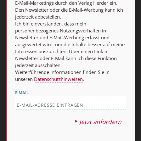
E-Mail-Marketings durch den Verlag Herder ein.
Den Newsletter oder die E-Mail-Werbung kann ich
KATEGORIEN:
Online
Hefte
Abos
jederzeit abbestellen.
Ich bin einverstanden, dass mein
SERVICES:
Wiedergelesen
Autorinnen und Autoren
personenbezogenes Nutzungsverhalten in
Newsletter und E-Mail-Werbung erfasst und
Schlagwörter
Über uns
ausgewertet wird, um die Inhalte besser auf meine
Hinweise für Autorinnen und Autoren
Interessen auszurichten. Über einen Link in
Newsletter oder E-Mail kann ich diese Funktion
VERLAG:
Media Sales Stimmen der Zeit
jederzeit ausschalten.
Weiterführende Informationen finden Sie in
Religion & Spiritualität
Theologie & Pastoral
unseren
Datenschutzhinweisen
.
CHRIST IN DER GEGENWART
Herder Korrespondenz
E-MAIL
einfach leben
COMMUNIO
Gottesdienst
Ideenwerkstatt Gottesdienste
Pastoralblätter
Anzeiger für die Seelsorge
Forum Weltkirche
Jetzt anfordern
Gemeinsam Glauben
Lebensspuren