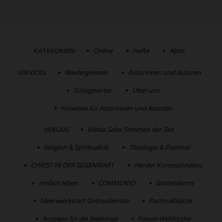
KATEGORIEN:
Online
Hefte
Abos
SERVICES:
Wiedergelesen
Autorinnen und Autoren
Schlagwörter
Über uns
Hinweise für Autorinnen und Autoren
VERLAG:
Media Sales Stimmen der Zeit
Religion & Spiritualität
Theologie & Pastoral
CHRIST IN DER GEGENWART
Herder Korrespondenz
einfach leben
COMMUNIO
Gottesdienst
Ideenwerkstatt Gottesdienste
Pastoralblätter
Anzeiger für die Seelsorge
Forum Weltkirche