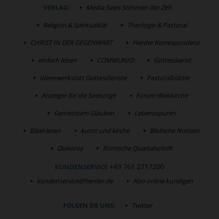
VERLAG:
Media Sales Stimmen der Zeit
Religion & Spiritualität
Theologie & Pastoral
CHRIST IN DER GEGENWART
Herder Korrespondenz
einfach leben
COMMUNIO
Gottesdienst
Ideenwerkstatt Gottesdienste
Pastoralblätter
Anzeiger für die Seelsorge
Forum Weltkirche
Gemeinsam Glauben
Lebensspuren
Bibel lesen
kunst und kirche
Biblische Notizen
Diakonia
Römische Quartalschrift
+49 761 2717200
KUNDENSERVICE
kundenservice@herder.de
Abo online kündigen
FOLGEN SIE UNS:
Twitter