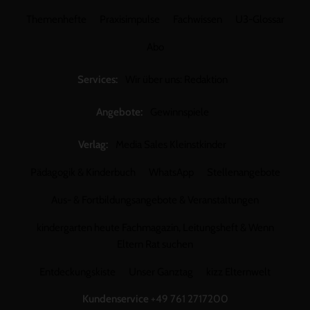
Themenhefte
Praxisimpulse
Fachwissen
U3-Glossar
Abo
Services:
Wir über uns: Redaktion
Angebote:
Gewinnspiele
Verlag:
Media Sales Kleinstkinder
Pädagogik & Kinderbuch
WhatsApp
Stellenangebote
Aus- & Fortbildungsangebote & Veranstaltungen
kindergarten heute Fachmagazin, Leitungsheft & Wenn
Eltern Rat suchen
Entdeckungskiste
Unser Ganztag
kizz Elternwelt
Kundenservice
+49 761 2717200