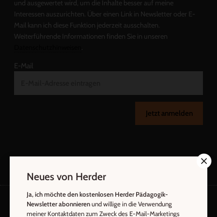
und ausgewertet wird, um die Inhalte besser auf meine
Interessen auszurichten. Über einen Link in Newsletter oder E-
Mail kann ich diese Funktion jederzeit ausschalten.
Weiterführende Informationen finden Sie in unseren
Datenschutzhinweisen
.
E-Mail
Jetzt anmelden
Neues von Herder
Ja, ich möchte den kostenlosen Herder Pädagogik-
Newsletter abonnieren
und willige in die Verwendung
meiner Kontaktdaten zum Zweck des E-Mail-Marketings