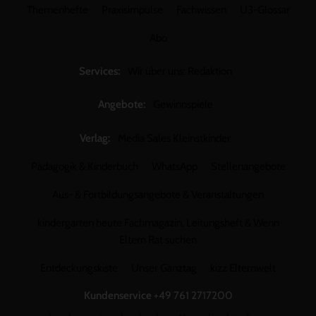
Themenhefte
Praxisimpulse
Fachwissen
U3-Glossar
Abo
Services:
Wir über uns: Redaktion
Angebote:
Gewinnspiele
Verlag:
Media Sales Kleinstkinder
Pädagogik & Kinderbuch
WhatsApp
Stellenangebote
Aus- & Fortbildungsangebote & Veranstaltungen
kindergarten heute Fachmagazin, Leitungsheft & Wenn
Eltern Rat suchen
Entdeckungskiste
Unser Ganztag
kizz Elternwelt
Kundenservice
+49 761 2717200