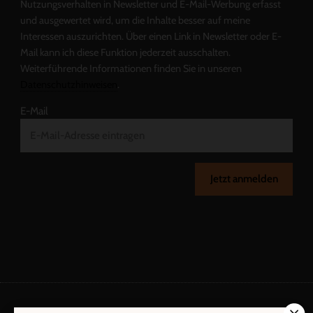
Nutzungsverhalten in Newsletter und E-Mail-Werbung erfasst
und ausgewertet wird, um die Inhalte besser auf meine
Interessen auszurichten. Über einen Link in Newsletter oder E-
Mail kann ich diese Funktion jederzeit ausschalten.
Weiterführende Informationen finden Sie in unseren
Datenschutzhinweisen
.
E-Mail
Jetzt anmelden