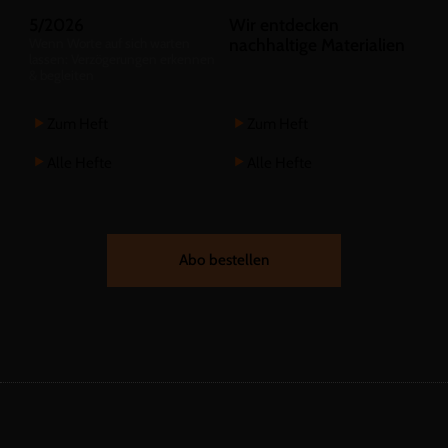
5/2026
Wir entdecken
:
nachhaltige Materialien
Wenn Worte auf sich warten
lassen: Verzögerungen erkennen
& begleiten
Zum Heft
Zum Heft
Alle Hefte
Alle Hefte
Abo bestellen