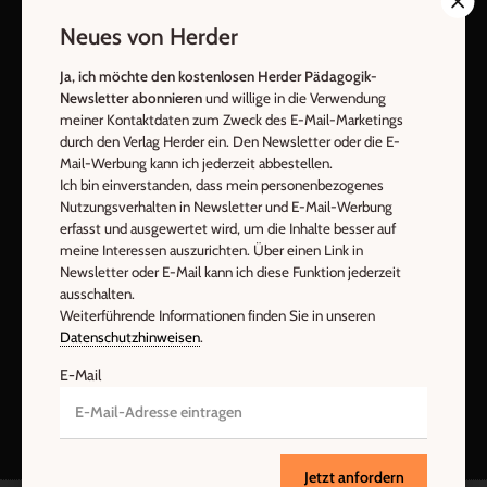
AGB und Widerrufsbelehrung
Datenschutz
Neues von Herder
Barrierefreiheit
Impressum
Ja, ich möchte den kostenlosen Herder Pädagogik-
Newsletter abonnieren
und willige in die Verwendung
meiner Kontaktdaten zum Zweck des E-Mail-Marketings
Vertrag widerrufen
Abo online kündigen
durch den Verlag Herder ein. Den Newsletter oder die E-
Mail-Werbung kann ich jederzeit abbestellen.
Ich bin einverstanden, dass mein personenbezogenes
Nutzungsverhalten in Newsletter und E-Mail-Werbung
erfasst und ausgewertet wird, um die Inhalte besser auf
meine Interessen auszurichten. Über einen Link in
Newsletter oder E-Mail kann ich diese Funktion jederzeit
ausschalten.
Weiterführende Informationen finden Sie in unseren
Datenschutzhinweisen
.
Nach oben
E-Mail
Jetzt anfordern