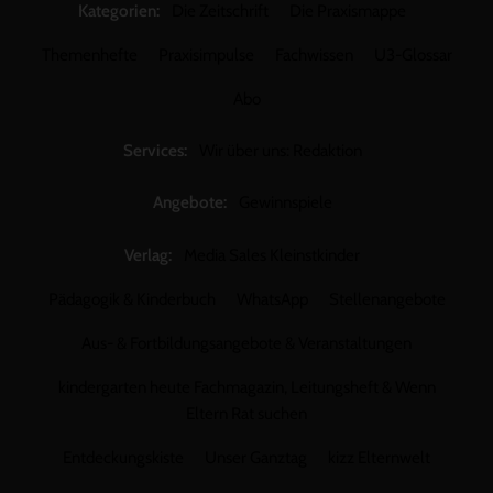
Kategorien:
Die Zeitschrift
Die Praxismappe
Themenhefte
Praxisimpulse
Fachwissen
U3-Glossar
Abo
Services:
Wir über uns: Redaktion
Angebote:
Gewinnspiele
Verlag:
Media Sales Kleinstkinder
Pädagogik & Kinderbuch
WhatsApp
Stellenangebote
Aus- & Fortbildungsangebote & Veranstaltungen
kindergarten heute Fachmagazin, Leitungsheft & Wenn
Eltern Rat suchen
Entdeckungskiste
Unser Ganztag
kizz Elternwelt