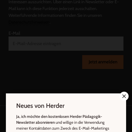
Interessen auszurichten. Über einen Link in Newsletter oder E-
Mail kann ich diese Funktion jederzeit ausschalten.
Weiterführende Informationen finden Sie in unseren
Datenschutzhinweisen
.
E-Mail
Jetzt anmelden
Neues von Herder
Ja, ich möchte den kostenlosen Herder Pädagogik-
Newsletter abonnieren
und willige in die Verwendung
AGB und Widerrufsbelehrung
Datenschutz
meiner Kontaktdaten zum Zweck des E-Mail-Marketings