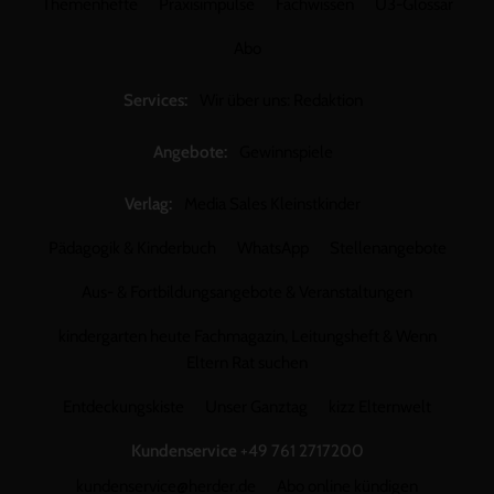
Themenhefte
Praxisimpulse
Fachwissen
U3-Glossar
Abo
Services:
Wir über uns: Redaktion
Angebote:
Gewinnspiele
Verlag:
Media Sales Kleinstkinder
Pädagogik & Kinderbuch
WhatsApp
Stellenangebote
Aus- & Fortbildungsangebote & Veranstaltungen
kindergarten heute Fachmagazin, Leitungsheft & Wenn
Eltern Rat suchen
Entdeckungskiste
Unser Ganztag
kizz Elternwelt
Kundenservice
+49 761 2717200
kundenservice@herder.de
Abo online kündigen