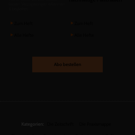
lassen: Verzögerungen erkennen
& begleiten
Zum Heft
Zum Heft
Alle Hefte
Alle Hefte
Abo bestellen
Kategorien:
Die Zeitschrift
Die Praxismappe