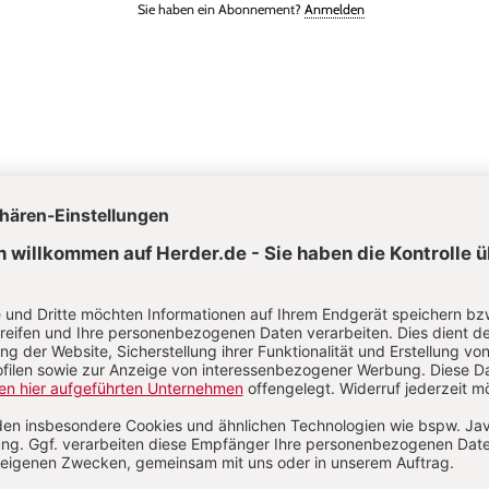
Sie haben ein Abonnement?
Anmelden
h Rechsteiner
tspädagogin B. A. und arbeitet in einer Kindertagesstätte.
Worte auf sich warten lassen: Verzögerungen erkennen & begleiten
S
e Tage
:
Jetzt wird's nass!
Von Michael Fink