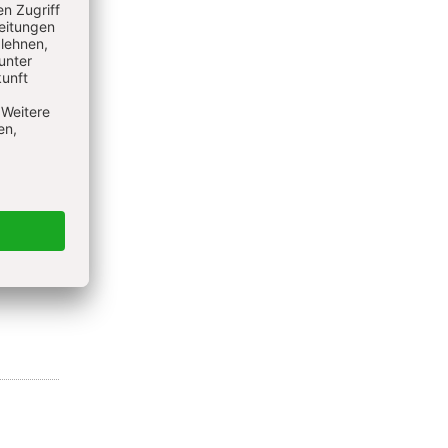
S. 24-25
ühjahr