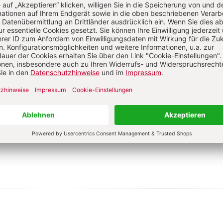
 Worte auf sich warten lassen: Verzögerungen erkennen & begleiten
tts durch das Jahr - Teil 3
:
Sensory Play im
lie Rahm
ln & Introvertiertheit: Wenn Nähe Zeit braucht
S. 30-31
tts durch das Jahr - Teil 2
:
Sensory Play im Fr