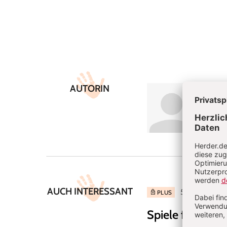
Überschrift
Artikel-
AUTORIN
Sara
Infos
Kindhei
AUCH INTERESSANT
5/2026: Wenn 
PLUS
Spiele für heiß