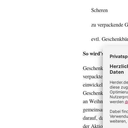
Scheren
zu verpackende G
evtl. Geschenkbä
So wird’s gemacht:
Geschenkpapier ist bei
verpackte Geschenk 
einwickeln und auf d
Geschenk zukleben un
an Weihnachten erleb
gemeinsame Rollenspie
darauf, dass der Tisc
der Aktion zu ermögli