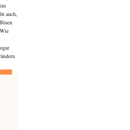
eim
ht auch,
flösen
. Wie
sogar
rändern