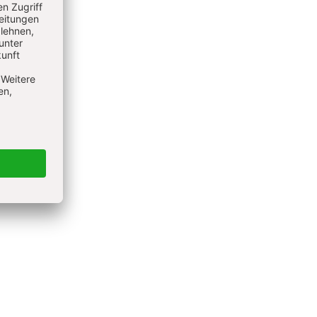
ere
ich
das
ogen
Wie