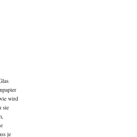
Glas
enpapier
wie wird
 sie
n,
he
ss je