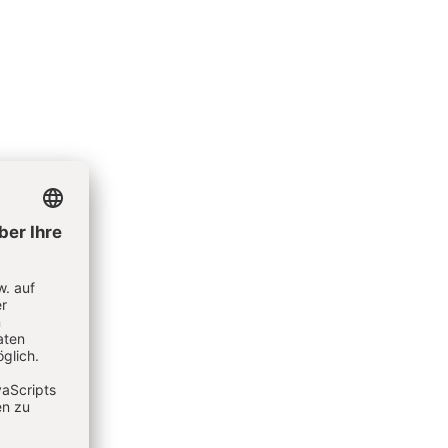
 darin
Dinge
en oder
 Sie
ahme an
t einer