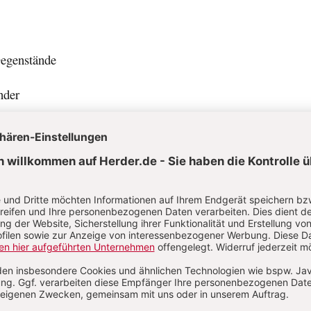
egenstände
nder
 Kindern sehr beliebt, oft ist es sogar noch reizvoller als das
selbst. Mit Geschenkpapier können die Mädchen und Jungen 
iese Weise „verschwinden lassen“. Sie können das verpackte
d anderen Kindern überreichen, so wie sie es bei Geburtstag
t haben. Am Einpacktisch entstehen somit auch Ideen für das
l. Bereiten Sie einen Tisch mit den Materialien vor. Achten
h groß genug ist, um mehreren Kindern gleichzeitig die Teiln
chen. Für sehr junge Kinder ist es evtl. noch zu schwierig, mi