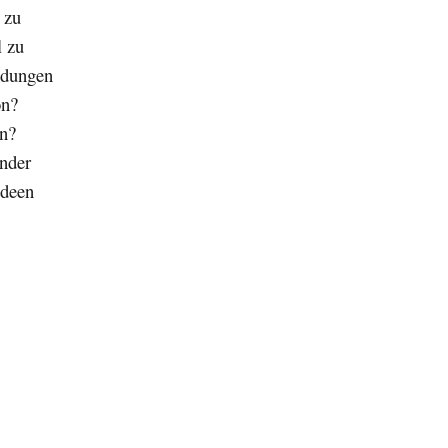
 zu
l zu
ndungen
on?
an?
inder
Ideen