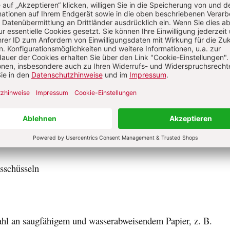
hneiden Sie in diesem Fall große Bogen des Papiers in klein
önnen das Papier nun erkunden und selbst herausfinden, wie s
lassen. Reiße oder zerschneide ich das Papier? Warum reißt 
packen ein und das Packpapier nicht? Wie groß muss der B
henk verpackt werden kann? Wie kann ich das Papier falten? 
d platzieren, damit es auch wirklich hält?
llt um
en:
sschüsseln
wahl an saugfähigem und wasserabweisendem Papier, z. B.