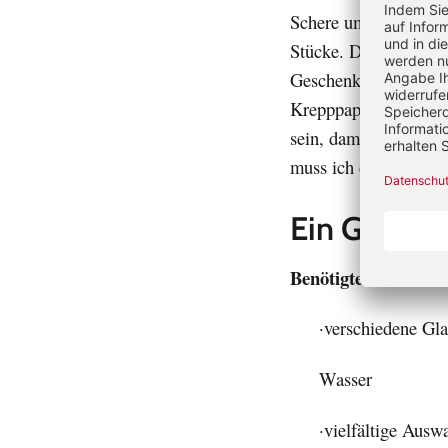
Schere umzugehen. Sc
Stücke. Die Kinder k
Geschenke einpacken 
Krepppapier beim Ver
sein, damit das Gesc
muss ich das Klebeban
Ein Glas fä
Benötigte Materiali
·verschiedene Gla
Wasser
·vielfältige Aus