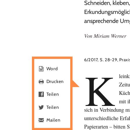
Schneiden, kleben,
Erkundungsmöglichk
ansprechende Umge
Von
Miriam Werner
6/2017, S. 28-29, Prax
K
Word
leink
Drucken
Zeitu
Küch
Teilen
mit i
Teilen
sich in Verbindung m
unterschiedliche Erf
Mailen
Papierarten – bitten 