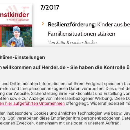
7/2017
Resilienzförderung:
Kinder aus be
Familiensituationen stärken
Von Jutta Kerscher-Becker
Der kleine MuK:
Resilienzförderun
Krabbelgruppe eines Mutter-Kin
Von Christiane Schaber-Schoor
Herbstfreuden:
Aktionen rund um 
Phänomene
Von Michaela Lambrecht
Gleich knallt’s!
Kreative Angebote
Luftpolsterfolie
Von Dagmar Hein