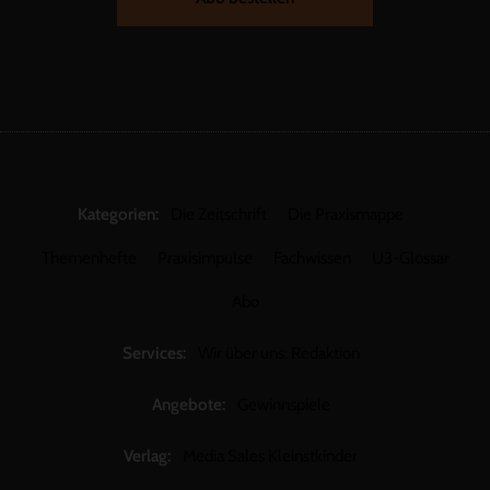
Kategorien:
Die Zeitschrift
Die Praxismappe
Themenhefte
Praxisimpulse
Fachwissen
U3-Glossar
Abo
Services:
Wir über uns: Redaktion
Angebote:
Gewinnspiele
Verlag:
Media Sales Kleinstkinder