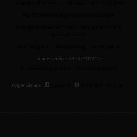
Pädagogik & Kinderbuch
WhatsApp
Stellenangebote
Aus- & Fortbildungsangebote & Veranstaltungen
kindergarten heute Fachmagazin, Leitungsheft & Wenn
Eltern Rat suchen
Entdeckungskiste
Unser Ganztag
kizz Elternwelt
Kundenservice
+49 761 2717200
kundenservice@herder.de
Abo online kündigen
Folgen Sie uns:
Facebook
Instagram
YouTube