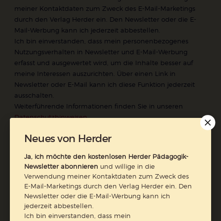
meiner Kontaktdaten zum Zweck des E-Mail-Marketings
durch den Verlag Herder ein. Den Newsletter oder die E-
Mail-Werbung kann ich jederzeit abbestellen.
Ich bin einverstanden, dass mein personenbezogenes
Nutzungsverhalten in Newsletter und E-Mail-Werbung
erfasst und ausgewertet wird, um die Inhalte besser auf
meine Interessen auszurichten. Über einen Link in
Newsletter oder E-Mail kann ich diese Funktion jederzeit
ausschalten.
Weiterführende Informationen finden Sie in unseren
Datenschutzhinweisen
.
E-Mail
Neues von Herder
Ja, ich möchte den kostenlosen Herder Pädagogik-
Newsletter abonnieren
und willige in die
Verwendung meiner Kontaktdaten zum Zweck des
Jetzt anmelden
E-Mail-Marketings durch den Verlag Herder ein. Den
Newsletter oder die E-Mail-Werbung kann ich
jederzeit abbestellen.
Ich bin einverstanden, dass mein