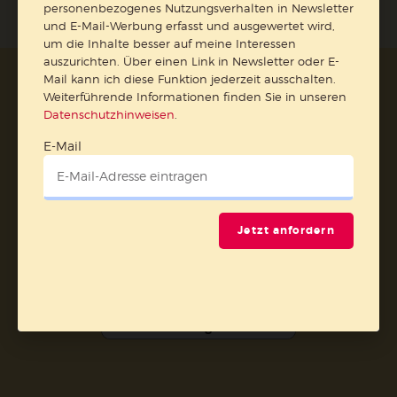
personenbezogenes Nutzungsverhalten in Newsletter
und E-Mail-Werbung erfasst und ausgewertet wird,
um die Inhalte besser auf meine Interessen
auszurichten. Über einen Link in Newsletter oder E-
Mail kann ich diese Funktion jederzeit ausschalten.
AGB und Widerrufsbelehrung
Datenschutz
Weiterführende Informationen finden Sie in unseren
Barrierefreiheit
Impressum
Datenschutzhinweisen
.
E-Mail
Vertrag widerrufen
Abo online kündigen
Jetzt anfordern