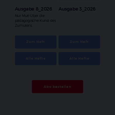
Ausgabe 8_2026
Ausgabe 3_2026
:
Nur Mut! Über die
pädagogische Kunst des
Zumutens
Zum Heft
Zum Heft
Alle Hefte
Alle Hefte
Abo bestellen