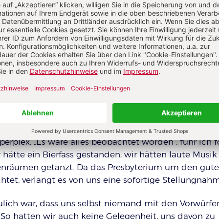
chte ich ihren Worten. Einige Kolleginnen blieben
n und nach einer Weile – ich hatte noch immer nichts
ten zu kichern. Es muss recht amüsant gewirkt haben
s in den Hörer nickte und mir zusehends die Röte in
ischendurch schüttelte ich auch mal ungläubig den K
weigend auf. „Was ist denn passiert?“ Gespannt wart
is ich halbwegs wieder zu mir gekommen war. „Ihr gl
esbyterium zu Ohren gekommen ist. Beim Einkaufen i
prochen worden: Was denn unsere Kita für eine
? Wir hätten die Kita einfach mal so für drei Tage
tten in der Zeit Orgien gefeiert.“ Jetzt waren die
perplex. „Es wäre alles beobachtet worden“, fuhr ich fo
hätte ein Bierfass gestanden, wir hätten laute Musik
nräumen getanzt. Da das Presbyterium um den gute
tet, verlangt es von uns eine sofortige Stellungnahm
ulich war, dass uns selbst niemand mit den Vorwürfe
. So hatten wir auch keine Gelegenheit, uns davon zu