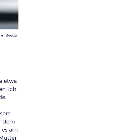
n - fotolia
ta etwa
n. Ich
de,
sere
or dem
e es am
 Mutter