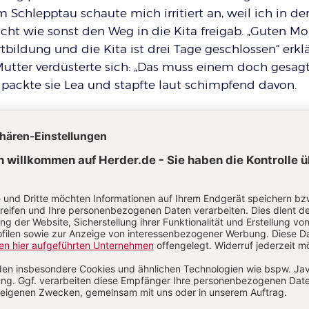
m Schlepptau schaute mich irritiert an, weil ich in der
cht wie sonst den Weg in die Kita freigab. „Guten Mo
tbildung und die Kita ist drei Tage geschlossen“ erkl
 Mutter verdüsterte sich: „Das muss einem doch gesag
 packte sie Lea und stapfte laut schimpfend davon.
am selben Tag noch weitere Eltern, ihre Kinder zu bri
tte sich die Schließung wohl herumgesprochen, denn
Tagen konnten wir uns konzentriert unserer Fortbild
mit schwierigen Eltern“ widmen. Sie war lehr- und hil
en waren wir dann auch froh, dass die Kita wieder öf
er klingelte morgens das Telefon. Am Apparat war di
esbyteriums: „Frau Mönter!“ Oh, dieser Ton verhieß nic
ch gar nicht erst zu Wort kommen und schien sehr
eht das aber nicht!“ Noch ahnte ich nicht, warum sie 
ich war mir keiner Schuld bewusst. Mit rotem Kopf 