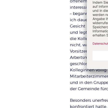
offenem Mund laus
interessiert stehe
– begannen die ers
ich dauernd wortlo
Gesicht stieg. Zw
und legte dann sch
die Kolleginnen, b
nicht, was dem Pr
Vorsitzende anges
Arbeitsmoral hätte
geschlossen und hä
Kolleginnen völlig 
Mitarbeiterzimmer 
und in den Gruppe
der Gemeinde fürch
Besonders unerfre
konfrontiert hatte