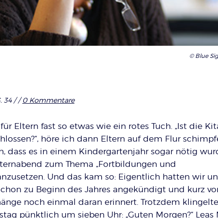
© Blue Sig
. 34 /
/
0 Kommentare
ür Eltern fast so etwas wie ein rotes Tuch. „Ist die Ki
lossen?“, höre ich dann Eltern auf dem Flur schimpfe
, dass es in einem Kindergartenjahr sogar nötig wur
 Elternabend zum Thema „Fortbildungen und
nzusetzen. Und das kam so: Eigentlich hatten wir un
schon zu Beginn des Jahres angekündigt und kurz v
änge noch einmal daran erinnert. Trotzdem klingelt
gstag pünktlich um sieben Uhr: „Guten Morgen?“ Leas