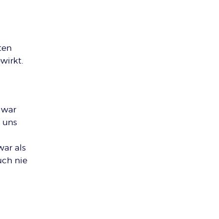
ten
wirkt.
 war
 uns
ar als
uch nie