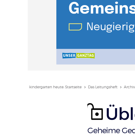
kindergarten heute: Startseite
Das Leitungsheft
Archiv
Übl
:
Geheime Geda