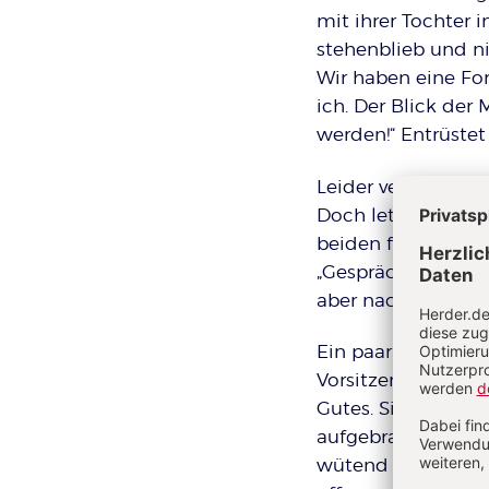
mit ihrer Tochter i
stehenblieb und ni
Wir haben eine For
ich. Der Blick der
werden!“ Entrüstet
Leider versuchten 
Doch letztlich ha
beiden folgenden 
„Gesprächsführung 
aber nach drei Tag
Ein paar Tage spät
Vorsitzende des Pr
Gutes. Sie ließ mi
aufgebracht. „So g
wütend war. Denn 