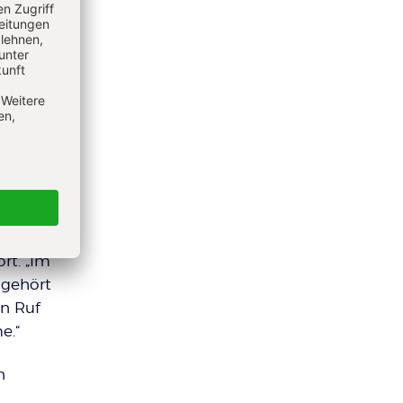
 gesagt
, wie
s
opf
eten
aubt
st die
rt. „Im
 gehört
n Ruf
e.“
n