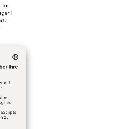
 Tür
rgen!
ärte
t
ngen.
 an den
ung
freich,
fnete.
e
hts
so
und