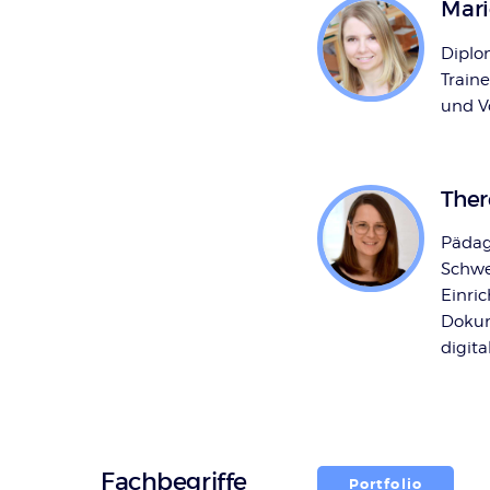
Mari
Diplo
Traine
und V
There
Pädag
Schwe
Einri
Dokum
digit
Fachbegriffe
Portfolio