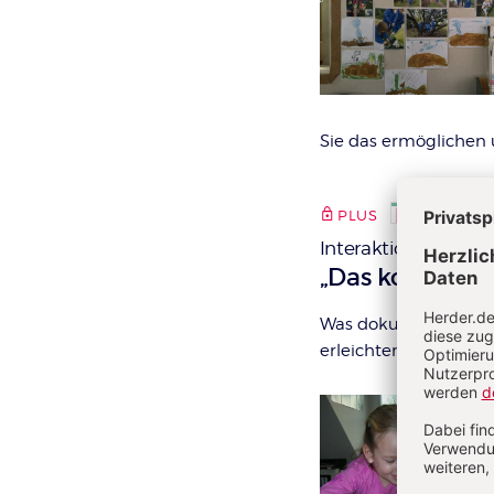
Sie das ermöglichen 
PLUS
Ausgabe 4
Interaktionen bei de
:
„Das kommt in
Was dokumentiere ich
erleichtert die Arbeit