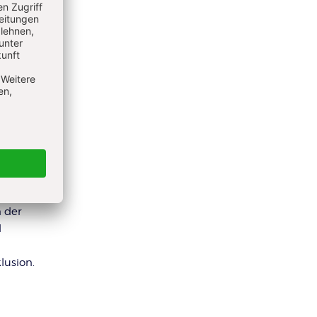
gen“
ufhänger
uch in
n der
d
lusion.