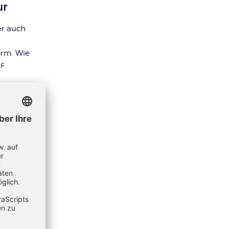
ur
er auch
orm. Wie
F
n. Das
0-23