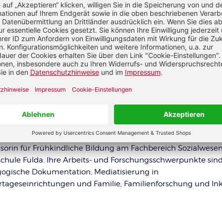
:
„Das will ich Mama und Papa zei
Fertige Portfolio-Beiträge können nicht nur A
für Entwicklungsgespräche sein. Sie können a
Teamsitzungen genutzt werden, um
 planen.
VON MARION LEPOLD, HELEN KNAUF
n Knauf
ssorin für Frühkindliche Bildung am Fachbereich Sozialwese
chule Fulda. Ihre Arbeits- und Forschungsschwerpunkte sin
ogische Dokumentation, Mediatisierung in
rtageseinrichtungen und Familie, Familienforschung und Ink