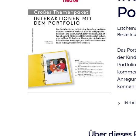
Po
Erschein
Bestell
Das Por
der Kin
Portfoli
kommen,
Anregun
können.
INHA
Über dieses 