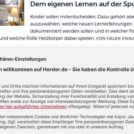
:
Dem eigenen Lernen auf der Sp
Kinder sollen mitentscheiden. Dazu gehört ab
auszuwählen, welche neuen Lernerfahrungen
dokumentiert werden sollen und in welcher F
und welche Rolle Heizkörper dabei spielen.
VON HELEN KNAU
_2020: Kinder aus armen Familien
S. 24-27
kompetenzen
r Portfolio-Erstellung
 meinen Ordner“
 wie im Portfolio? Lassen Sie doch die Kinder mitentscheide
.
VON HELEN KNAUF, MARION LEPOLD
PLUS
Ausgabe 5_2020: Die Zeit danach
S. 2
methoden
Interaktionen mit dem Portfolio