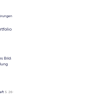
örungen
tfolio
s Bild:
klung
aft
S. 26-