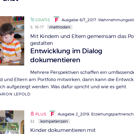
GRATIS
Ausgabe 6/7_2017: Wahrnehmungsst
S. 16-17
methoden
Mit Kindern und Eltern gemeinsam das Por
gestalten
:
Entwicklung im Dialog
dokumentieren
Mehrere Perspektiven schaffen ein umfassende
d und Eltern am Portfolio mitwirken, dann kann die Entwic
ich aufgezeigt werden. Was dafür spricht und wie es geht.
MARION LEPOLD
PLUS
Ausgabe 2_2019: Erziehungspartnersch
32
kompetenzen
Kinder dokumentieren mit