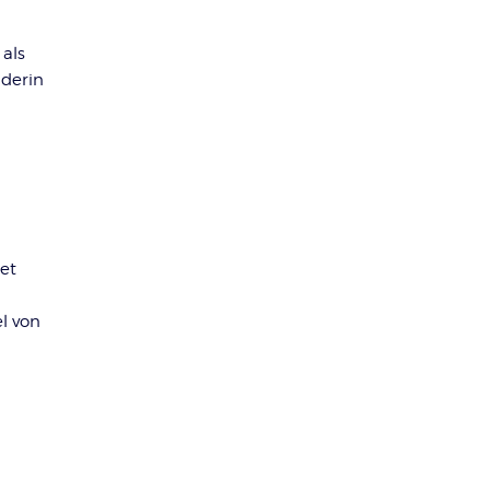
 als
nderin
et
l von