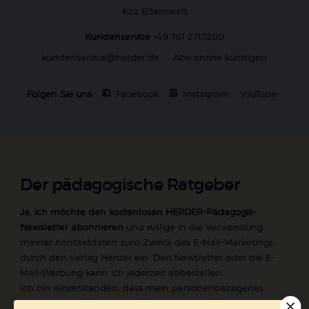
kizz Elternwelt
Kundenservice
+49 761 2717200
kundenservice@herder.de
Abo online kündigen
Folgen Sie uns:
Facebook
Instagram
YouTube
Der pädagogische Ratgeber
Ja, ich möchte den kostenlosen HERDER-Pädagogik-
Newsletter abonnieren
und willige in die Verwendung
meiner Kontaktdaten zum Zweck des E-Mail-Marketings
durch den Verlag Herder ein. Den Newsletter oder die E-
Mail-Werbung kann ich jederzeit abbestellen.
Ich bin einverstanden, dass mein personenbezogenes
Nutzungsverhalten in Newsletter und E-Mail-Werbung