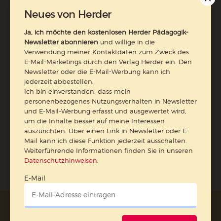
erfasst und ausgewertet wird, um die Inhalte besser auf
Neues von Herder
meine Interessen auszurichten. Über einen Link in
Newsletter oder E-Mail kann ich diese Funktion jederzeit
Ja, ich möchte den kostenlosen Herder Pädagogik-
ausschalten.
Newsletter abonnieren
und willige in die
Weiterführende Informationen finden Sie in unseren
Verwendung meiner Kontaktdaten zum Zweck des
Datenschutzhinweisen
.
E-Mail-Marketings durch den Verlag Herder ein. Den
Newsletter oder die E-Mail-Werbung kann ich
E-Mail
jederzeit abbestellen.
Ich bin einverstanden, dass mein
personenbezogenes Nutzungsverhalten in Newsletter
und E-Mail-Werbung erfasst und ausgewertet wird,
um die Inhalte besser auf meine Interessen
Jetzt anmelden
auszurichten. Über einen Link in Newsletter oder E-
Mail kann ich diese Funktion jederzeit ausschalten.
Weiterführende Informationen finden Sie in unseren
Datenschutzhinweisen
.
E-Mail
AGB und Widerrufsbelehrung
Datenschutz