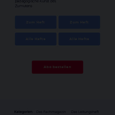
pädagogische Kunst des
Zumutens
Zum Heft
Zum Heft
Alle Hefte
Alle Hefte
Abo bestellen
Kategorien:
Das Fachmagazin
Das Leitungsheft