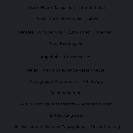
Wenn Eltern Rat suchen
Sonderhefte
Praxis- & Arbeitsmaterial
Abos
Services:
Wir über uns
Autor:innen
Themen
Päd. Fachbegriffe
Angebote:
Gewinnspiele
Verlag:
Media Sales kindergarten heute
Pädagogik & Kinderbuch
WhatsApp
Stellenangebote
Aus- & Fortbildungsangebote & Veranstaltungen
Entdeckungskiste
Kleinstkinder in Kita und Tagespflege
Unser Ganztag