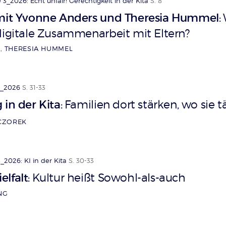
3_2026: Echt unfair! Gerechtigkeit in der Kita
S. 8
 mit Yvonne Anders und Theresia Hummel
:
digitale Zusammenarbeit mit Eltern?
, THERESIA HUMMEL
3_2026
S. 31-33
 in der Kita
Familien dort stärken, wo sie t
:
ECZOREK
2026: KI in der Kita
S. 30-33
lfalt
Kultur heißt Sowohl-als-auch
:
NG