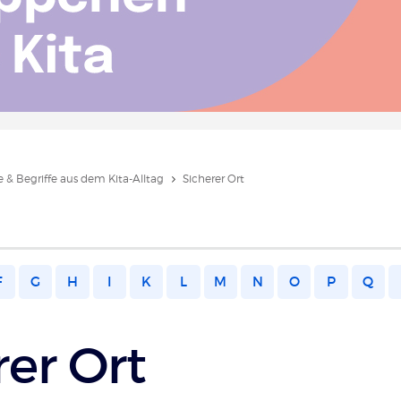
 & Begriffe aus dem Kita-Alltag
Sicherer Ort
F
G
H
I
K
L
M
N
O
P
Q
rer Ort