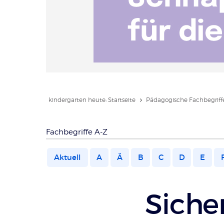
kindergarten heute: Startseite
Pädagogische Fachbegriffe
Fachbegriffe A-Z
Aktuell
A
Ä
B
C
D
E
Siche