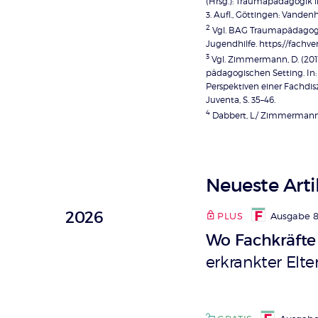
(Hrsg.): Traumapädagogik i
Artikel-
3. Aufl., Göttingen: Vanden
Infos
2
Vgl. BAG Traumapädagogik
Jugendhilfe. https://fachve
3
Vgl. Zimmermann, D. (201
pädagogischen Setting. In:
Perspektiven einer Fachdisz
Juventa, S. 35–46.
4
Dabbert, L./ Zimmermann, D
Neueste Art
2026
PLUS
Ausgabe 8
Wo Fachkräfte
erkrankter Elte