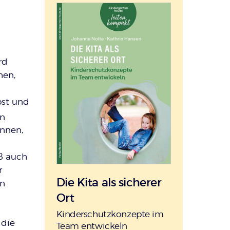
rd
hen,
bst und
n
innen,
ß auch
r
Die Kita als sicherer
en
Ort
:
Kinderschutzkonzepte im
 die
Team entwickeln