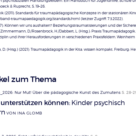
n psychosozialen Handlungsfeldern. Ein Handbuch für Jugendhilfe, Schule un
hoeck & Ruprecht, S. 19–26.
 (2011): Standards für traumapädagogische Konzepte in der stationären Kin
rband-traumapaedagogik.org/standards.html (letzter Zugriff: 7.3.2022).
7): Können wir uns aushalten? Beziehungstraumatisierungen und der Sichere
 Zimmermann, D./Rosenbrock, H./Dabbert, L. (Hrsg.): Praxis Traumapädagogik.
iplin und ihrer Herausforderungen in verschiedenen Praxisfeldern. Weinheim u.
. (Hrsg.) (2021): Traumapädagogik in der Kita. wissen kompakt. Freiburg: Herd
ikel zum Thema
_2026: Nur Mut! Über die pädagogische Kunst des Zumutens
S. 28-2
 unterstützen können
Kinder psychisch
:
rn
VON INA GLOMB