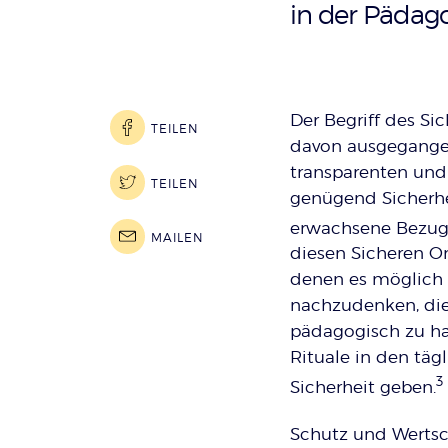
:
in der Pädag
Der Begriff des S
TEILEN
davon ausgegangen,
transparenten und 
TEILEN
genügend Sicherhei
erwachsene Bezugs
MAILEN
diesen Sicheren Or
denen es möglich i
nachzudenken, di
pädagogisch zu ha
Rituale in den tä
3
Sicherheit geben.
Schutz und Wertsch