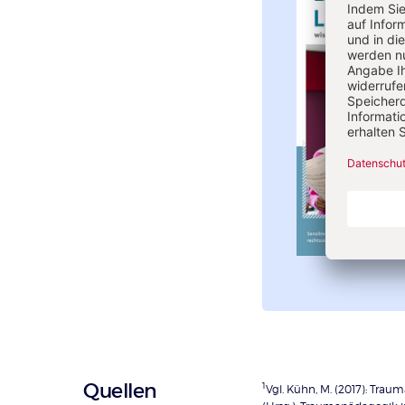
Überschrift
Quellen
1
Vgl. Kühn, M. (2017): Traum