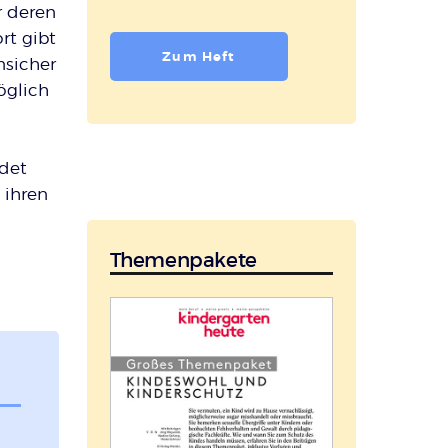
r deren
rt gibt
Zum Heft
nsicher
öglich
edet
 ihren
Themenpakete