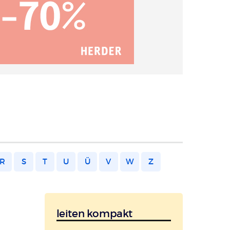
R
S
T
U
Ü
V
W
Z
leiten kompakt