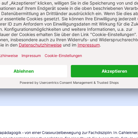
4 Ausgaben pro Jahr
Fundiertes Wissen und Arbeitsmethoden i
allen Leitungsaufgaben
Unterstützung für die Zusammenarbeit m
Eltern, Team und Träger
Themen für die Leitungspraxis
1 Ausgabe gratis
apädagogik – von einer Graswurzelbewegung zur Fachdisziplin. In: Gahleitner, S.