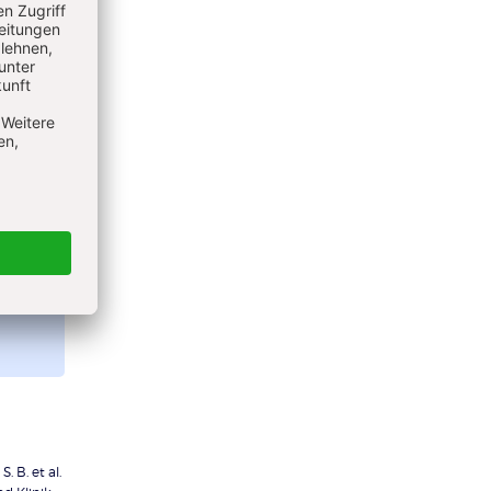
n
it
 B. et al.