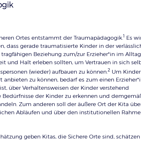
ogik
1
icheren Ortes entstammt der Traumapädagogik.
Es wi
 dass gerade traumatisierte Kinder in der verlässlic
tragfähigen Beziehung zum/zur Erzieher*in im Alltag
t und Halt erleben sollten, um Vertrauen in sich sel
2
personen (wieder) aufbauen zu können.
Um Kinder
t anbieten zu können, bedarf es zum einen Erzieher*
st, über Verhaltensweisen der Kinder verstehend
e Bedürfnisse der Kinder zu erkennen und demgemä
ndeln. Zum anderen soll der äußere Ort der Kita übe
glichen Abläufen und über den institutionellen Rahm
ätzung geben Kitas, die Sichere Orte sind, schätzen