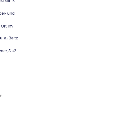
d Klinik.
der- und
 Ort im
 a.: Beltz
er, S. 32.
9