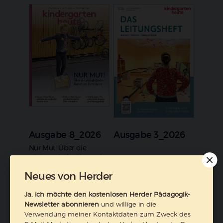
Ausgabe 8_2026
Ausgabe 3_2026
:
Nur Mut! Über die
pädagogische Kunst des
Zumutens
Neues von Herder
Ja, ich möchte den kostenlosen Herder Pädagogik-
Zum Heft
Zum Heft
Newsletter abonnieren
und willige in die
Verwendung meiner Kontaktdaten zum Zweck des