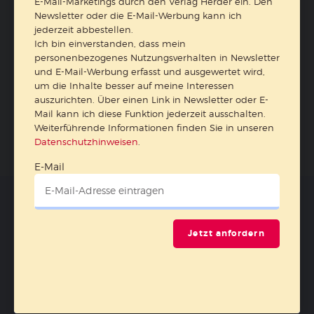
E-Mail-Marketings durch den Verlag Herder ein. Den
Alle Hefte
Alle Hefte
Newsletter oder die E-Mail-Werbung kann ich
jederzeit abbestellen.
Ich bin einverstanden, dass mein
personenbezogenes Nutzungsverhalten in Newsletter
und E-Mail-Werbung erfasst und ausgewertet wird,
um die Inhalte besser auf meine Interessen
Abo bestellen
auszurichten. Über einen Link in Newsletter oder E-
Mail kann ich diese Funktion jederzeit ausschalten.
Weiterführende Informationen finden Sie in unseren
Datenschutzhinweisen
.
E-Mail
Kategorien:
Das Fachmagazin
Das Leitungsheft
Jetzt anfordern
Wenn Eltern Rat suchen
Sonderhefte
Praxis- & Arbeitsmaterial
Abos
Services:
Wir über uns
Autor:innen
Themen