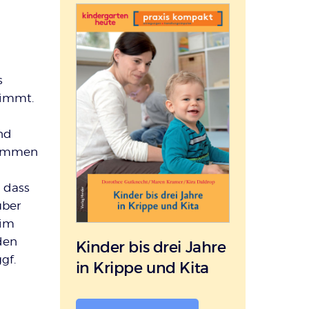
s
nimmt.
nd
enommen
, dass
über
eim
den
Kinder bis drei Jahre
gf.
in Krippe und Kita