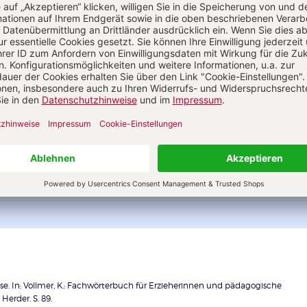
4 Ausgaben pro Jahr
Fundiertes Wissen und Arbeitsmethoden i
allen Leitungsaufgaben
Unterstützung für die Zusammenarbeit m
Eltern, Team und Träger
Themen für die Leitungspraxis
1 Ausgabe gratis
hase. In: Vollmer, K.: Fachwörterbuch für Erzieherinnen und pädagogische
Herder. S. 89.