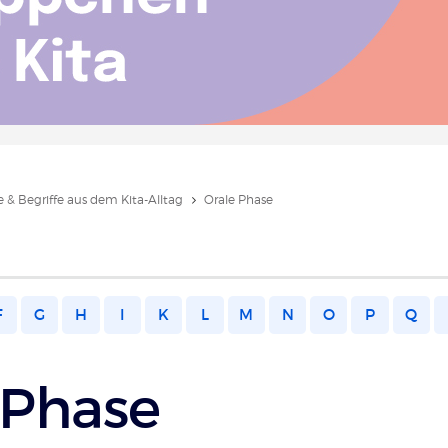
 & Begriffe aus dem Kita-Alltag
Orale Phase
F
G
H
I
K
L
M
N
O
P
Q
 Phase