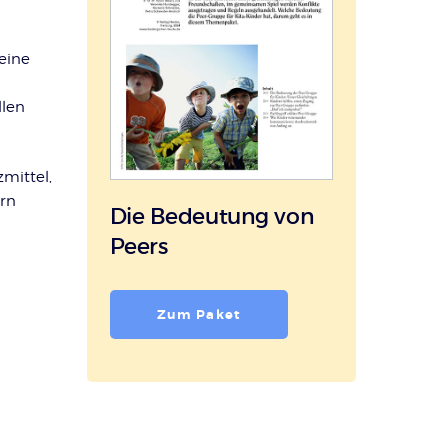
eine
llen
mittel,
rn
Die Bedeutung von
Peers
Zum Paket