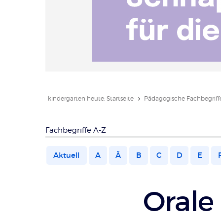
kindergarten heute: Startseite
Pädagogische Fachbegriffe
Fachbegriffe A-Z
Aktuell
A
Ä
B
C
D
E
Orale