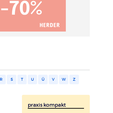
R
S
T
U
Ü
V
W
Z
praxis kompakt