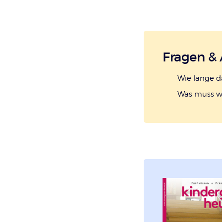
Fragen &
Wie lange d
Was muss w