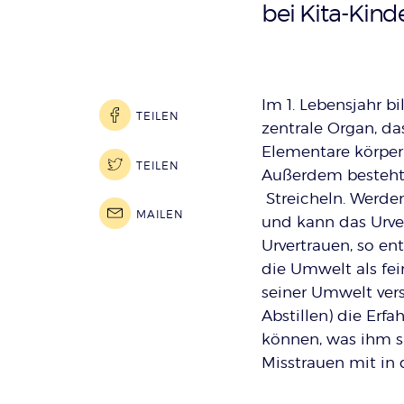
:
bei Kita-Kind
Im 1. Lebensjahr b
TEILEN
zentrale Organ, da
Elementare körperl
TEILEN
Außerdem besteht e
Streicheln. Werden
MAILEN
und kann das Urver
Urvertrauen, so en
die Umwelt als fe
seiner Umwelt vers
Abstillen) die Erf
können, was ihm sp
Misstrauen mit in