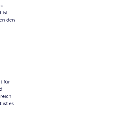
nd
 ist
hen den
t für
nd
reich
ist es,