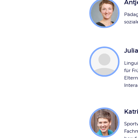
Antj
Pädag
sozial
Juli
Lingu
für F
Elter
Inter
Katr
Sport
Fachm