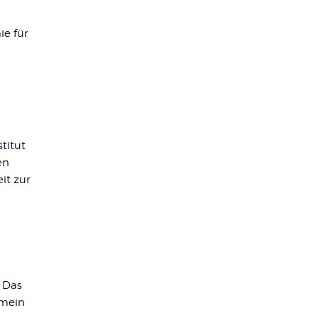
ie für
titut
en
it zur
- Das
 mein