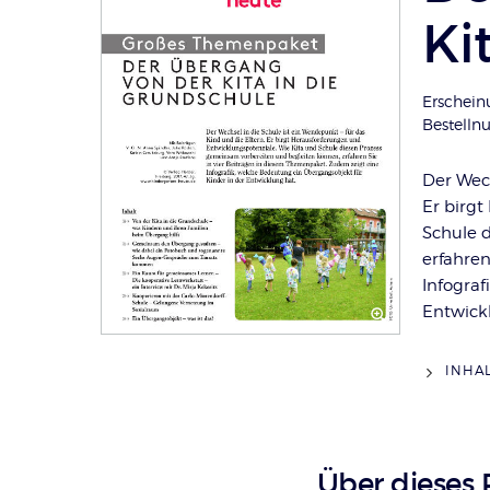
Ki
Erschein
Bestell
Der Wech
Er birg
Schule 
erfahre
Infograf
Entwick
INHA
Über dieses 