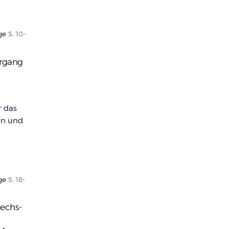
ge
S. 10-
ergang
r das
en und
ge
S. 18-
echs-