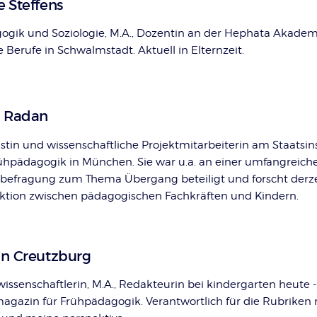
e Steffens
ogik und Soziologie, M.A., Dozentin an der Hephata Akadem
e Berufe in Schwalmstadt. Aktuell in Elternzeit.
a Radan
istin und wissenschaftliche Projektmitarbeiterin am Staatsins
rühpädagogik in München. Sie war u.a. an einer umfangreich
nbefragung zum Thema Übergang beteiligt und forscht derze
aktion zwischen pädagogischen Fachkräften und Kindern.
in Creutzburg
wissenschaftlerin, M.A., Redakteurin bei kindergarten heute 
agazin für Frühpädagogik. Verantwortlich für die Rubriken