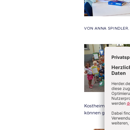
VON ANNA SPINDLER,
Kostheim. Im 14-tägig
können ganz nebenbei