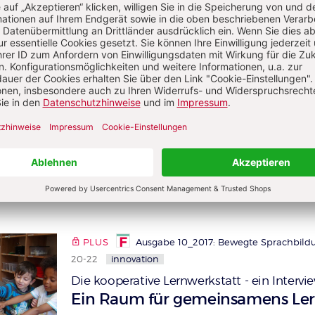
PLUS
Ausgabe 4_2017: Rechtssichere Waldta
17
fachwissen
Ein Übergangsobjekt - was ist da
Alle kennen sie – „Schnuffeltücher“ und andere
besondere Gegenstände von Kindern. Einschla
oder verreisen „ohne“ ist gar nicht möglich. Die
Bedeutung dieser besonderen Helfer/-innen gil
 Kita-Alltag nicht wegzudenken sind.
VON ANTJE STEFFENS
PLUS
Ausgabe 10_2017: Bewegte Sprachbild
20-22
innovation
Die kooperative Lernwerkstatt - ein Intervi
:
Ein Raum für gemeinsamens Le