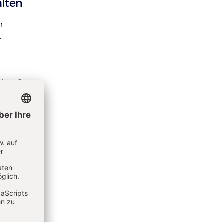
lten
n
.
ldung
S.
Kita-
il
nd