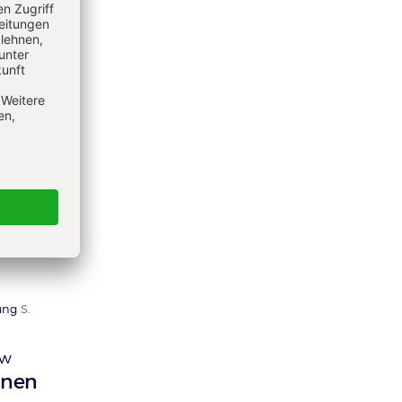
ge
S. 16-
s?
fen
t es zu
ung
S.
ew
rnen