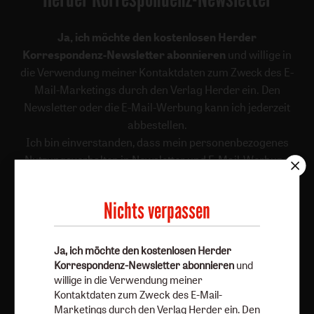
Ja, ich möchte den kostenlosen Herder
Korrespondenz-Newsletter abonnieren
und willige in
die Verwendung meiner Kontaktdaten zum Zweck des E-
Mail-Marketings durch den Verlag Herder ein. Den
Newsletter oder die E-Mail-Werbung kann ich jederzeit
abbestellen.
Ich bin einverstanden, dass mein personenbezogenes
Nutzungsverhalten in Newsletter und E-Mail-Werbung
erfasst und ausgewertet wird, um die Inhalte besser auf
meine Interessen auszurichten. Über einen Link in
Nichts verpassen
Newsletter oder E-Mail kann ich diese Funktion jederzeit
ausschalten.
Weiterführende Informationen finden Sie in unseren
Ja, ich möchte den kostenlosen Herder
Datenschutzhinweisen
.
Korrespondenz-Newsletter abonnieren
und
willige in die Verwendung meiner
E-Mail
Kontaktdaten zum Zweck des E-Mail-
Marketings durch den Verlag Herder ein. Den