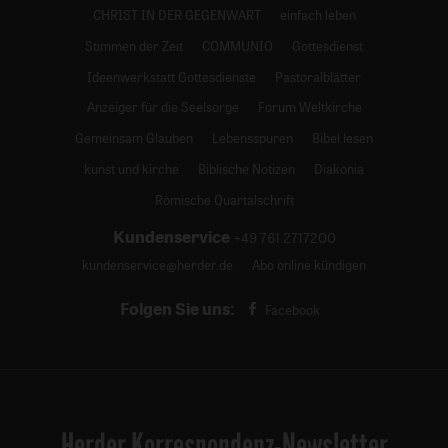
CHRIST IN DER GEGENWART
einfach leben
Stimmen der Zeit
COMMUNIO
Gottesdienst
Ideenwerkstatt Gottesdienste
Pastoralblätter
Anzeiger für die Seelsorge
Forum Weltkirche
Gemeinsam Glauben
Lebensspuren
Bibel lesen
kunst und kirche
Biblische Notizen
Diakonia
Römische Quartalschrift
Kundenservice
+49 761 2717200
kundenservice@herder.de
Abo online kündigen
Folgen Sie uns:
Facebook
Herder Korrespondenz-Newsletter