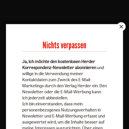
AGB und Widerrufsbelehrung
Datenschutz
Barrierefreiheit
Impressum
Nichts verpassen
Vertrag widerrufen
Abo online kündigen
Ja, ich möchte den kostenlosen Herder
Korrespondenz-Newsletter abonnieren
und
willige in die Verwendung meiner
Kontaktdaten zum Zweck des E-Mail-
Marketings durch den Verlag Herder ein. Den
Newsletter oder die E-Mail-Werbung kann
ich jederzeit abbestellen.
Ich bin einverstanden, dass mein
personenbezogenes Nutzungsverhalten in
Newsletter und E-Mail-Werbung erfasst und
Nach oben
ausgewertet wird, um die Inhalte besser auf
meine Interessen auszurichten. Über einen