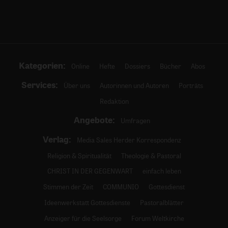
Kategorien:
Online
Hefte
Dossiers
Bücher
Abos
Services:
Über uns
Autorinnen und Autoren
Porträts
Redaktion
Angebote:
Umfragen
Verlag:
Media Sales Herder Korrespondenz
Religion & Spiritualität
Theologie & Pastoral
CHRIST IN DER GEGENWART
einfach leben
Stimmen der Zeit
COMMUNIO
Gottesdienst
Ideenwerkstatt Gottesdienste
Pastoralblätter
Anzeiger für die Seelsorge
Forum Weltkirche