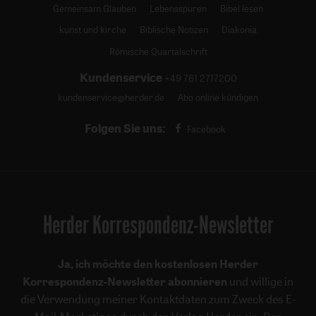
Gemeinsam Glauben
Lebensspuren
Bibel lesen
kunst und kirche
Biblische Notizen
Diakonia
Römische Quartalschrift
Kundenservice
+49 761 2717200
kundenservice@herder.de
Abo online kündigen
Folgen Sie uns:
Facebook
Herder Korrespondenz-Newsletter
Ja, ich möchte den kostenlosen Herder
Korrespondenz-Newsletter abonnieren
und willige in
die Verwendung meiner Kontaktdaten zum Zweck des E-