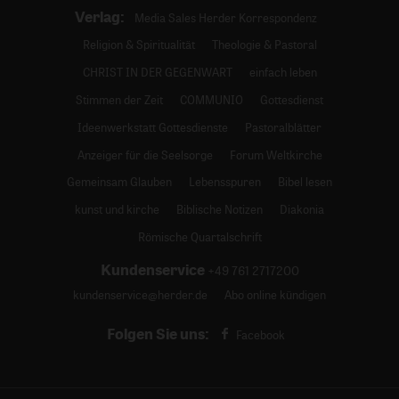
Verlag:
Media Sales Herder Korrespondenz
Religion & Spiritualität
Theologie & Pastoral
CHRIST IN DER GEGENWART
einfach leben
Stimmen der Zeit
COMMUNIO
Gottesdienst
Ideenwerkstatt Gottesdienste
Pastoralblätter
Anzeiger für die Seelsorge
Forum Weltkirche
Gemeinsam Glauben
Lebensspuren
Bibel lesen
kunst und kirche
Biblische Notizen
Diakonia
Römische Quartalschrift
Kundenservice
+49 761 2717200
kundenservice@herder.de
Abo online kündigen
Folgen Sie uns:
Facebook