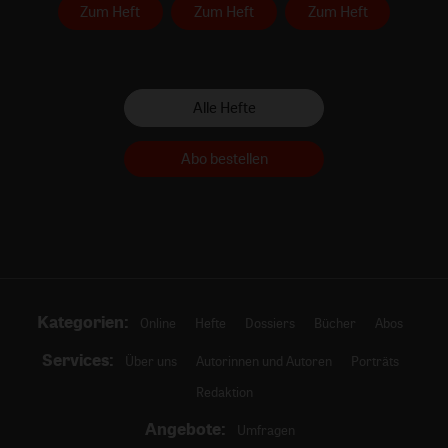
Zum Heft
Zum Heft
Zum Heft
Alle Hefte
Abo bestellen
Kategorien:
Online
Hefte
Dossiers
Bücher
Abos
Services:
Über uns
Autorinnen und Autoren
Porträts
Redaktion
Angebote:
Umfragen