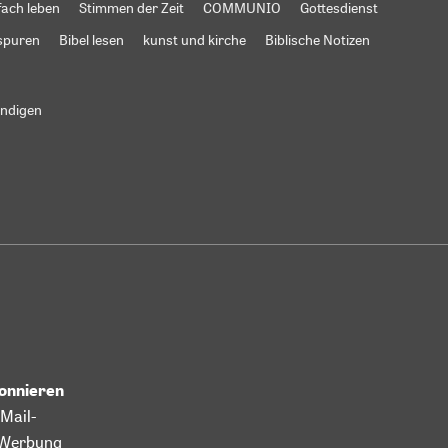
fach leben
Stimmen der Zeit
COMMUNIO
Gottesdienst
spuren
Bibel lesen
kunst und kirche
Biblische Notizen
ündigen
bonnieren
Mail-
l-Werbung