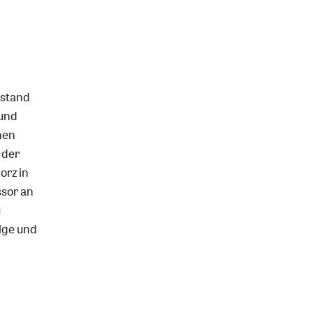
rstand
 und
hen
 der
orz in
ssor an
u
lge und