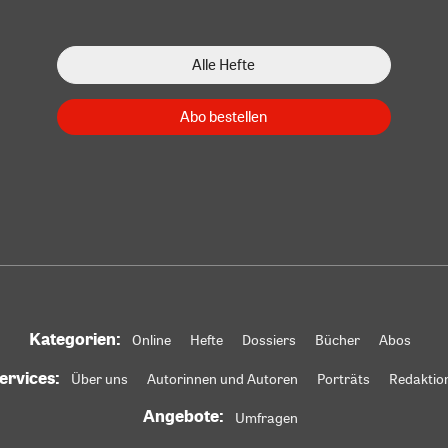
Alle Hefte
Abo bestellen
Kategorien:
Online
Hefte
Dossiers
Bücher
Abos
ervices:
Über uns
Autorinnen und Autoren
Porträts
Redaktio
Angebote:
Umfragen