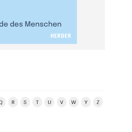
Q
R
S
T
U
V
W
Y
Z