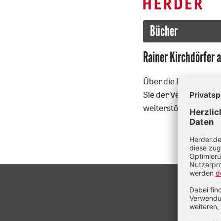
Bücher
:
Rainer Kirchdörfer 
Über die Bücher von 
Sie der Verlag auf de
weiterstöbern.