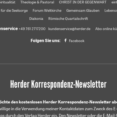
iritualität
Theologie & Pastoral
CHRIST IN DER GEGENWART
ein
 für die Seelsorge
Forum Weltkirche
Gemeinsam Glauben
Lebens
Diakonia
Römische Quartalschrift
nservice
+49 761 2717200
kundenservice@herder.de
Abo online k
Folgen Sie uns:
Facebook
Herder Korrespondenz-Newsletter
möchte den kostenlosen Herder Korrespondenz-Newsletter a
willige in die Verwendung meiner Kontaktdaten zum Zweck des E-
gs durch den Verlag Herder ein. Den Newsletter oder die E-Mai