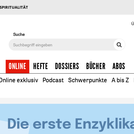
 SPIRITUALITÄT
Ü
Suche
ONLINE
HEFTE
DOSSIERS
BÜCHER
ABOS
Online exklusiv
Podcast
Schwerpunkte
A bis Z