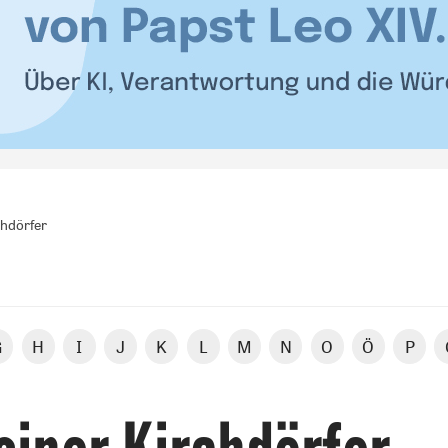
chdörfer
G
H
I
J
K
L
M
N
O
Ö
P