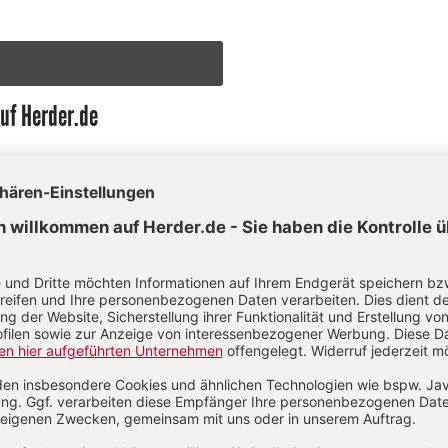
auf Herder.de
Rainer Kirchdörfer informiert
r Herder-Autorenseite: Jetzt
Zu den Büchern