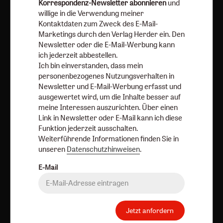
Newsletter oder die E-Mail-Werbung kann ich jederzeit
Korrespondenz-Newsletter abonnieren
und
willige in die Verwendung meiner
abbestellen.
Kontaktdaten zum Zweck des E-Mail-
Ich bin einverstanden, dass mein personenbezogenes
Marketings durch den Verlag Herder ein. Den
Nutzungsverhalten in Newsletter und E-Mail-Werbung
Newsletter oder die E-Mail-Werbung kann
erfasst und ausgewertet wird, um die Inhalte besser auf
ich jederzeit abbestellen.
meine Interessen auszurichten. Über einen Link in
Ich bin einverstanden, dass mein
personenbezogenes Nutzungsverhalten in
Newsletter oder E-Mail kann ich diese Funktion jederzeit
Newsletter und E-Mail-Werbung erfasst und
ausschalten.
ausgewertet wird, um die Inhalte besser auf
Weiterführende Informationen finden Sie in unseren
meine Interessen auszurichten. Über einen
Datenschutzhinweisen
.
Link in Newsletter oder E-Mail kann ich diese
Funktion jederzeit ausschalten.
E-Mail
Weiterführende Informationen finden Sie in
unseren
Datenschutzhinweisen
.
E-Mail
Jetzt anmelden
Jetzt anfordern