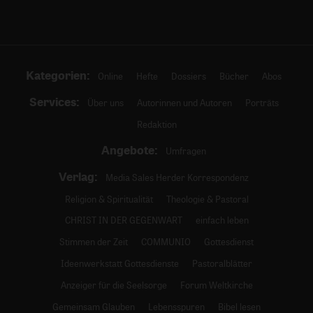
Kategorien:
Online
Hefte
Dossiers
Bücher
Abos
Services:
Über uns
Autorinnen und Autoren
Porträts
Redaktion
Angebote:
Umfragen
Verlag:
Media Sales Herder Korrespondenz
Religion & Spiritualität
Theologie & Pastoral
CHRIST IN DER GEGENWART
einfach leben
Stimmen der Zeit
COMMUNIO
Gottesdienst
Ideenwerkstatt Gottesdienste
Pastoralblätter
Anzeiger für die Seelsorge
Forum Weltkirche
Gemeinsam Glauben
Lebensspuren
Bibel lesen