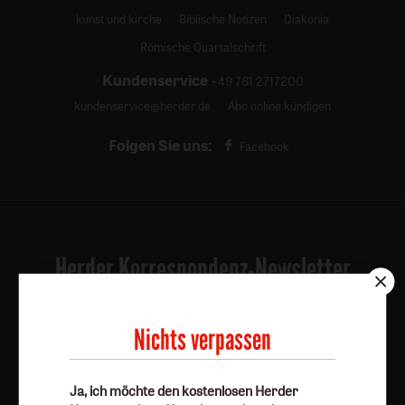
kunst und kirche
Biblische Notizen
Diakonia
Römische Quartalschrift
Kundenservice
+49 761 2717200
kundenservice@herder.de
Abo online kündigen
Folgen Sie uns:
Facebook
Herder Korrespondenz-Newsletter
Ja, ich möchte den kostenlosen Herder
Nichts verpassen
Korrespondenz-Newsletter abonnieren
und willige in
die Verwendung meiner Kontaktdaten zum Zweck des E-
Mail-Marketings durch den Verlag Herder ein. Den
Ja, ich möchte den kostenlosen Herder