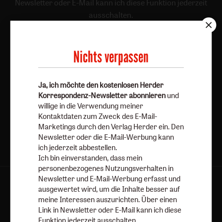
Newsletter oder E-Mail kann ich diese Funktion jederzeit
ausschalten.
Weiterführende Informationen finden Sie in unseren
Datenschutzhinweisen
.
Nichts verpassen
E-Mail
Ja, ich möchte den kostenlosen Herder
Korrespondenz-Newsletter abonnieren
und
Jetzt anmelden
willige in die Verwendung meiner
Kontaktdaten zum Zweck des E-Mail-
Marketings durch den Verlag Herder ein. Den
Newsletter oder die E-Mail-Werbung kann
ich jederzeit abbestellen.
Ich bin einverstanden, dass mein
personenbezogenes Nutzungsverhalten in
Newsletter und E-Mail-Werbung erfasst und
AGB und Widerrufsbelehrung
Datenschutz
ausgewertet wird, um die Inhalte besser auf
meine Interessen auszurichten. Über einen
Barrierefreiheit
Impressum
Link in Newsletter oder E-Mail kann ich diese
Funktion jederzeit ausschalten.