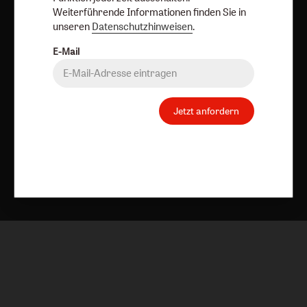
Vertrag widerrufen
Abo online kündigen
Weiterführende Informationen finden Sie in
unseren
Datenschutzhinweisen
.
E-Mail
Jetzt anfordern
Nach oben