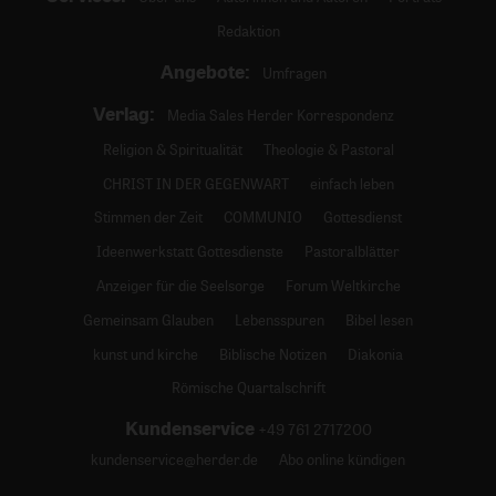
Redaktion
Angebote:
Umfragen
Verlag:
Media Sales Herder Korrespondenz
Religion & Spiritualität
Theologie & Pastoral
CHRIST IN DER GEGENWART
einfach leben
Stimmen der Zeit
COMMUNIO
Gottesdienst
Ideenwerkstatt Gottesdienste
Pastoralblätter
Anzeiger für die Seelsorge
Forum Weltkirche
Gemeinsam Glauben
Lebensspuren
Bibel lesen
kunst und kirche
Biblische Notizen
Diakonia
Römische Quartalschrift
Kundenservice
+49 761 2717200
kundenservice@herder.de
Abo online kündigen