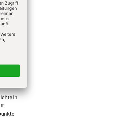
ichte in
ft
rpunkte