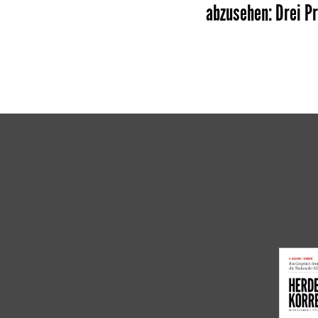
abzusehen
:
Drei P