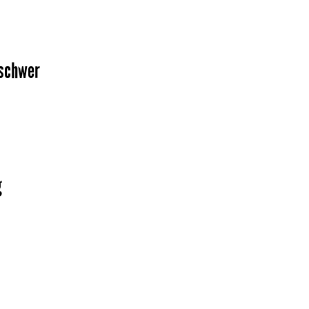
 schwer
g