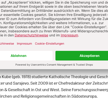
Nutzer/-innen können diesen
Jetzt registrieren
los lesen.
Sie haben bereits ein Konto?
Anmelden
n Kube
n Kube (geb. 1978) studierte Katholische Theologie und Gesch
r und Sarajevo. Seit 2009 ist er Chefredakteur der Zeitschri
ion & Gesellschaft in Ost und West. Seine Forschungsschwe
Kirchen und Religionsgemeinschaften in Südosteuropa.