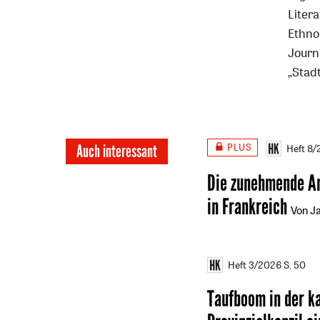
Liter
Ethno
Journa
„Stad
PLUS
Auch interessant
Heft 8
Die zunehmende An
in Frankreich
Von Ja
Heft 3/2026
S. 50
Taufboom in der ka