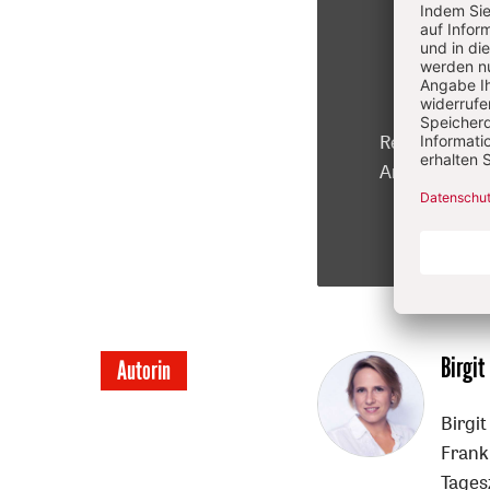
Registrierte 
Artikel kosten
Überschrift
Birgit
Autorin
Artikel-
Birgit
Infos
Frank
Tages