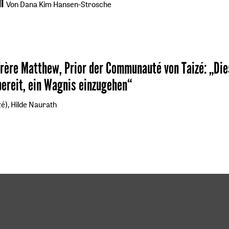
n
Von Dana Kim Hansen-Strosche
Frère Matthew, Prior der Communauté von Taizé
:
„Die
bereit, ein Wagnis einzugehen“
é), Hilde Naurath