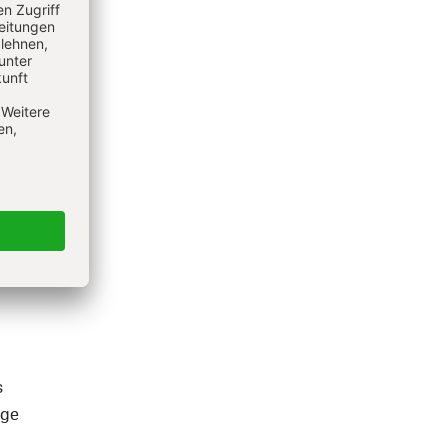
s
ige
n