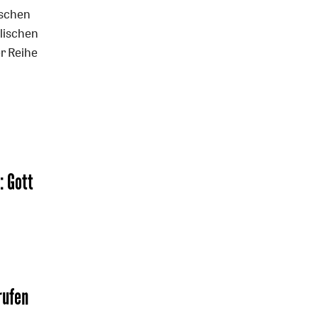
ischen
olischen
er Reihe
:
Gott
rufen