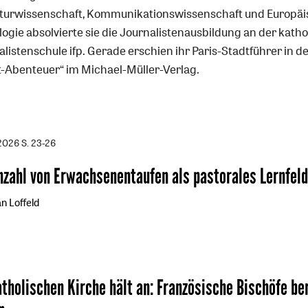
aturwissenschaft, Kommunikationswissenschaft und Europä
logie absolvierte sie die Journalistenausbildung an der kath
listenschule ifp. Gerade erschien ihr Paris-Stadtführer in d
t-Abenteuer“ im Michael-Müller-Verlag.
/2026
S. 23-26
zahl von Erwachsenentaufen als pastorales Lernfeld
n Loffeld
tholischen Kirche hält an
:
Französische Bischöfe be