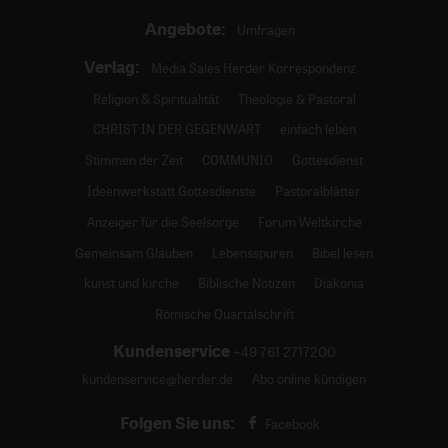
Angebote:
Umfragen
Verlag:
Media Sales Herder Korrespondenz
Religion & Spiritualität
Theologie & Pastoral
CHRIST IN DER GEGENWART
einfach leben
Stimmen der Zeit
COMMUNIO
Gottesdienst
Ideenwerkstatt Gottesdienste
Pastoralblätter
Anzeiger für die Seelsorge
Forum Weltkirche
Gemeinsam Glauben
Lebensspuren
Bibel lesen
kunst und kirche
Biblische Notizen
Diakonia
Römische Quartalschrift
Kundenservice
+49 761 2717200
kundenservice@herder.de
Abo online kündigen
Folgen Sie uns:
Facebook