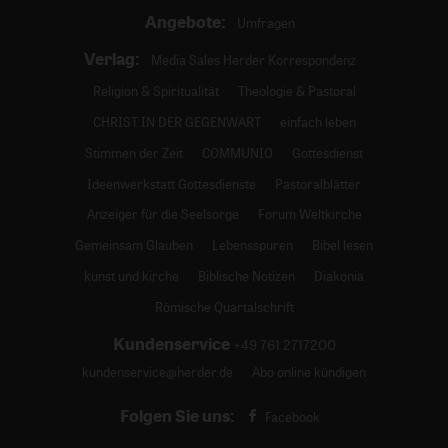
Angebote:
Umfragen
Verlag:
Media Sales Herder Korrespondenz
Religion & Spiritualität
Theologie & Pastoral
CHRIST IN DER GEGENWART
einfach leben
Stimmen der Zeit
COMMUNIO
Gottesdienst
Ideenwerkstatt Gottesdienste
Pastoralblätter
Anzeiger für die Seelsorge
Forum Weltkirche
Gemeinsam Glauben
Lebensspuren
Bibel lesen
kunst und kirche
Biblische Notizen
Diakonia
Römische Quartalschrift
Kundenservice
+49 761 2717200
kundenservice@herder.de
Abo online kündigen
Folgen Sie uns:
Facebook