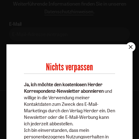
Weiterführende Informationen finden Sie in unseren
Datenschutzhinweisen
.
E-Mail
Jetzt anmelden
Nichts verpassen
Ja, ich möchte den kostenlosen Herder
Korrespondenz-Newsletter abonnieren
und
willige in die Verwendung meiner
AGB und Widerrufsbelehrung
Datenschutz
Kontaktdaten zum Zweck des E-Mail-
Marketings durch den Verlag Herder ein. Den
Barrierefreiheit
Impressum
Newsletter oder die E-Mail-Werbung kann
ich jederzeit abbestellen.
Ich bin einverstanden, dass mein
Vertrag widerrufen
Abo online kündigen
personenbezogenes Nutzungsverhalten in