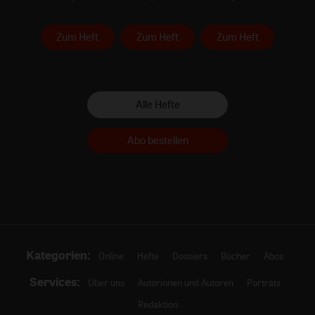
Zum Heft
Zum Heft
Zum Heft
Alle Hefte
Abo bestellen
Kategorien:
Online
Hefte
Dossiers
Bücher
Abos
Services:
Über uns
Autorinnen und Autoren
Porträts
Redaktion