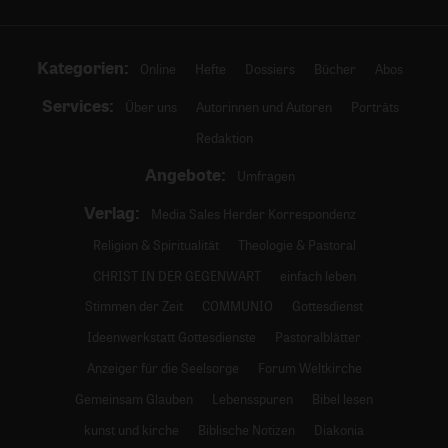
Kategorien:
Online
Hefte
Dossiers
Bücher
Abos
Services:
Über uns
Autorinnen und Autoren
Porträts
Redaktion
Angebote:
Umfragen
Verlag:
Media Sales Herder Korrespondenz
Religion & Spiritualität
Theologie & Pastoral
CHRIST IN DER GEGENWART
einfach leben
Stimmen der Zeit
COMMUNIO
Gottesdienst
Ideenwerkstatt Gottesdienste
Pastoralblätter
Anzeiger für die Seelsorge
Forum Weltkirche
Gemeinsam Glauben
Lebensspuren
Bibel lesen
kunst und kirche
Biblische Notizen
Diakonia