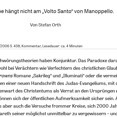
e hängt nicht am „Volto Santo“ von Manoppello.
Von
Stefan Orth
2006 S. 438, Kommentar, Lesedauer: ca. 4 Minuten
chwörungstheorien haben Konjunktur. Das Paradoxe daran
ohl bei Verächtern wie Verfechtern des christlichen Gla
Browns
Romane „Sakrileg“ und „Illuminati“ oder die vermei
en einer neuen Handschrift des Judas-Evangeliums, mit
enwart des Christentums als Verrat an den Ursprüngen e
können sich der öffentlichen Aufmerksamkeit sicher sein. 
es aber auch die Versuche frommer Kreise, sich 2000 Ja
reth seiner möglichst unmittelbar zu vergewissern – un