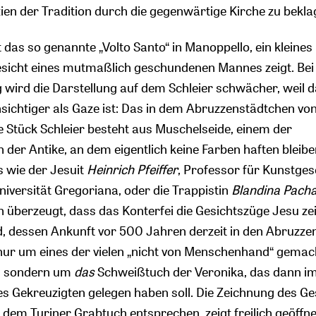
zien der Tradition durch die gegenwärtige Kirche zu bekla
t das so genannte „Volto Santo“ in Manoppello, ein kleines
esicht eines mutmaßlich geschundenen Mannes zeigt. Bei
 wird die Darstellung auf dem Schleier schwächer, weil 
sichtiger als Gaze ist: Das in dem Abruzzenstädtchen vo
 Stück Schleier besteht aus Muschelseide, einem der
n der Antike, an dem eigentlich keine Farben haften bleibe
 wie der Jesuit
Heinrich Pfeiffer
, Professor für Kunstges
iversität Gregoriana, oder die Trappistin
Blandina Pacha
n überzeugt, dass das Konterfei die Gesichtszüge Jesu zei
ild, dessen Ankunft vor 500 Jahren derzeit in den Abruzze
t nur um eines der vielen „nicht von Menschenhand“ gema
n, sondern um
das
Schweißtuch der Veronika, das dann i
s Gekreuzigten gelegen haben soll. Die Zeichnung des Ge
 dem Turiner Grabtuch entsprechen, zeigt freilich geöffn