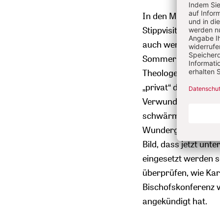
In den Mittelpunkt d
Stippvisite von
Bened
auch wenn der für d
Sommerresidenz Cas
Theologen und Mitg
„privat“ deklariert 
Verwunderung gesorg
schwärmerisch veran
Wundergläubigkeit i
Bild, dass jetzt un
eingesetzt werden s
überprüfen, wie Ka
Bischofskonferenz v
angekündigt hat.