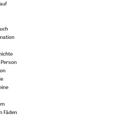
auf
auch
ination
hichte
e Person
von
ie
eine
nem
en Fäden