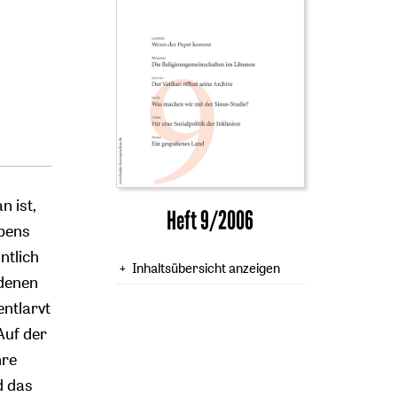
 ist,
Heft 9/2006
ubens
ntlich
Inhaltsübersicht anzeigen
 denen
ntlarvt
Auf der
hre
d das