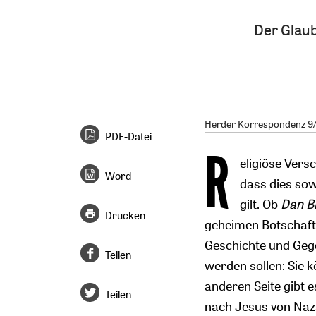
Der Glaub
Herder Korrespondenz 9/
PDF-Datei
R
eligiöse Vers
Word
dass dies sow
gilt. Ob
Dan 
Drucken
geheimen Botschaft
Geschichte und Geg
Teilen
werden sollen: Sie 
anderen Seite gibt 
Teilen
nach Jesus von Naza