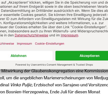
es Interesses ist das Tuch gerückt, seit die Kapuziner ein
ikt XVI.
beim Heiligtum des „Heiligen Antlitzes Jesu“ erw
en 1. September geplante Helikopterflug von der
telgandolfo nach Manoppello ins Bistum des renommie
lieds der Theologenkommission
Bruno Forte
ausdrücklich
werde. Die Ankündigung einer solchen Reise hat für
t. Gerade der jetzige Papst hatte sich bisher nicht als
lagt gezeigt, sondern angesichts von allzu großer
mmer eine gewisse Skepsis an den Tag gelegt. Es passt e
ter Mitwirkung der Glaubenskongregation eine Kommissio
oll, um die angeblichen Marienerscheinungen von Medjug
rdinal
Vinko Puljic
, Erzbischof von Sarajevo und Vorsitzen
on Bosnien-Herzegowina, Ende Juli für diesen Monat