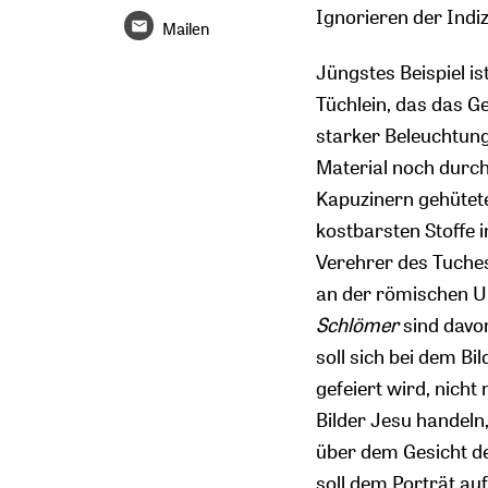
Ignorieren der Indi
Mailen
Jüngstes Beispiel is
Tüchlein, das das G
starker Beleuchtung
Material noch durch
Kapuzinern gehütete
kostbarsten Stoffe i
Verehrer des Tuches
an der römischen Un
Schlömer
sind davo
soll sich bei dem B
gefeiert wird, nich
Bilder Jesu handel
über dem Gesicht de
soll dem Porträt auf