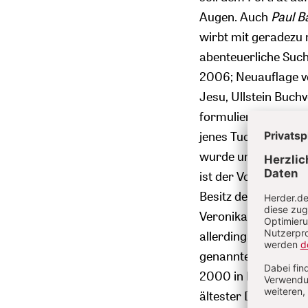
Augen. Auch
Paul B
wirbt mit geradezu 
abenteuerliche Such
2006; Neuauflage v
Jesu, Ullstein Buchv
formulieren: versc
jenes Tuch handelt,
wurde und während
ist der Vorwurf, der
Besitz des Schweiß
Veronika-Vierungspfe
allerdings kaum etw
genannte Mandylion 
2000 in Hannover im
ältester Darstellun