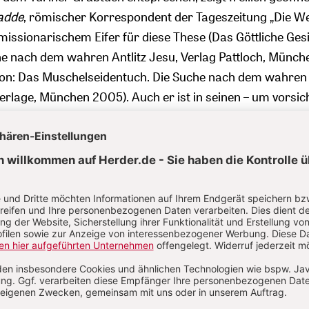
adde
, römischer Korrespondent der Tageszeitung „Die Wel
missionarischem Eifer für diese These (Das Göttliche Gesi
e nach dem wahren Antlitz Jesu, Verlag Pattloch, Münch
on: Das Muschelseidentuch. Die Suche nach dem wahren 
erlage, München 2005). Auch er ist in seinen – um vorsich
hlungenen – Ausführungen davon überzeugt, dass es sich
 das seit Anfang des achten Jahrhunderts im Vatikan vere
 des Neubaus des Petersdoms abhanden kam. Verbunde
 Vatikan täusche die Gläubigen, weil er vorgibt, immer no
tuchs der Veronika zu sein, wenn er am Passionssonntag
iler in St. Peter eine entsprechende Reliquie zeige. Auf ih
as zu erkennen. Mit dem „Volto Santo“ wäre somit auch 
von Edessa aus der päpstlichen Privatkapelle, das auf d
 Pavillon des Heiligen Stuhls zu sehen war, seines Nimbu
g der Gesichtszüge Jesu beraubt.