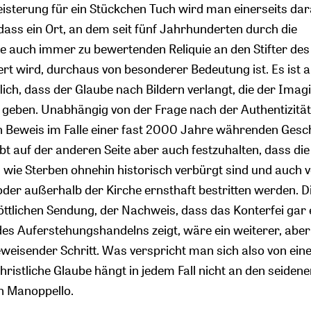
isterung für ein Stückchen Tuch wird man einerseits dar
ass ein Ort, an dem seit fünf Jahrhunderten durch die
 auch immer zu bewertenden Reliquie an den Stifter des
rt wird, durchaus von besonderer Bedeutung ist. Es ist 
lich, dass der Glaube nach Bildern verlangt, die der Imag
 geben. Unabhängig von der Frage nach der Authentizität
en Beweis im Falle einer fast 2000 Jahre währenden Gesc
eibt auf der anderen Seite aber auch festzuhalten, dass di
 wie Sterben ohnehin historisch verbürgt sind und auch 
der außerhalb der Kirche ernsthaft bestritten werden. D
ttlichen Sendung, der Nachweis, dass das Konterfei gar 
 Auferstehungshandelns zeigt, wäre ein weiterer, aber
beweisender Schritt. Was verspricht man sich also von ei
hristliche Glaube hängt in jedem Fall nicht an den seiden
on Manoppello.