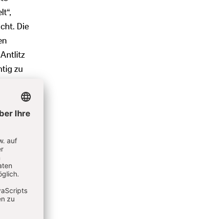
t“,
cht. Die
en
Antlitz
tig zu
 um
hrt
n damit
ch im
 am
m ist
das so
er Expo
s als