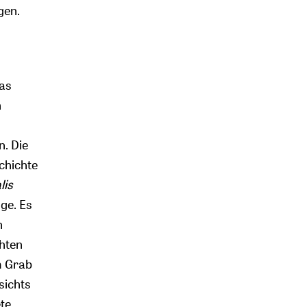
gen.
das
n
n. Die
chichte
lis
ge. Es
n
chten
m Grab
sichts
ete