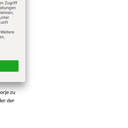
e
arten –
rten
 als
her ins
n
orje zu
der der