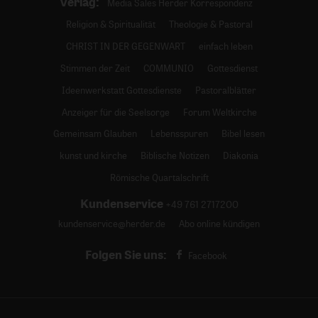
Verlag:
Media Sales Herder Korrespondenz
Religion & Spiritualität
Theologie & Pastoral
CHRIST IN DER GEGENWART
einfach leben
Stimmen der Zeit
COMMUNIO
Gottesdienst
Ideenwerkstatt Gottesdienste
Pastoralblätter
Anzeiger für die Seelsorge
Forum Weltkirche
Gemeinsam Glauben
Lebensspuren
Bibel lesen
kunst und kirche
Biblische Notizen
Diakonia
Römische Quartalschrift
Kundenservice
+49 761 2717200
kundenservice@herder.de
Abo online kündigen
Folgen Sie uns:
Facebook