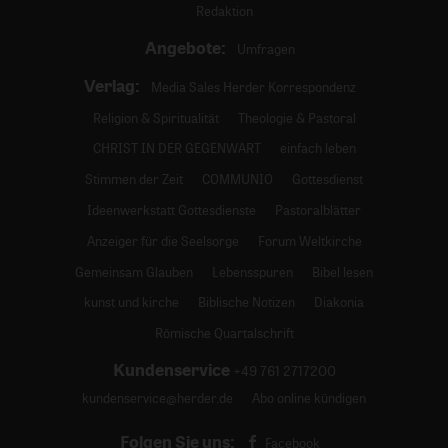
Redaktion
Angebote:
Umfragen
Verlag:
Media Sales Herder Korrespondenz
Religion & Spiritualität
Theologie & Pastoral
CHRIST IN DER GEGENWART
einfach leben
Stimmen der Zeit
COMMUNIO
Gottesdienst
Ideenwerkstatt Gottesdienste
Pastoralblätter
Anzeiger für die Seelsorge
Forum Weltkirche
Gemeinsam Glauben
Lebensspuren
Bibel lesen
kunst und kirche
Biblische Notizen
Diakonia
Römische Quartalschrift
Kundenservice
+49 761 2717200
kundenservice@herder.de
Abo online kündigen
Folgen Sie uns:
Facebook