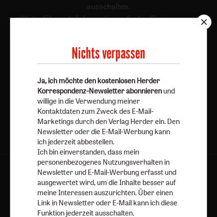
ausschalten.
Weiterführende Informationen finden Sie in unseren
Datenschutzhinweisen
.
Nichts verpassen
E-Mail
Ja, ich möchte den kostenlosen Herder
Korrespondenz-Newsletter abonnieren
und
Jetzt anmelden
willige in die Verwendung meiner
Kontaktdaten zum Zweck des E-Mail-
Marketings durch den Verlag Herder ein. Den
Newsletter oder die E-Mail-Werbung kann
ich jederzeit abbestellen.
Ich bin einverstanden, dass mein
personenbezogenes Nutzungsverhalten in
Newsletter und E-Mail-Werbung erfasst und
AGB und Widerrufsbelehrung
Datenschutz
ausgewertet wird, um die Inhalte besser auf
Barrierefreiheit
Impressum
meine Interessen auszurichten. Über einen
Link in Newsletter oder E-Mail kann ich diese
Funktion jederzeit ausschalten.
Vertrag widerrufen
Abo online kündigen