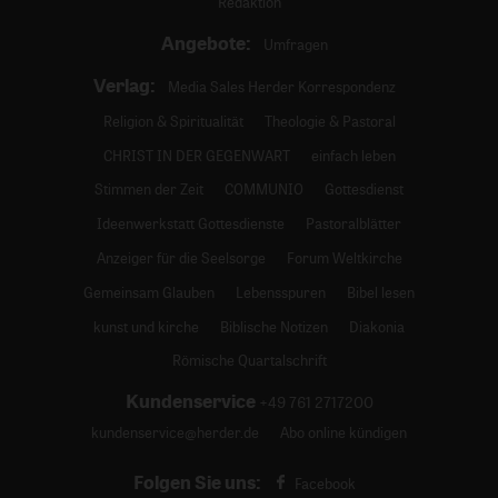
Redaktion
Angebote:
Umfragen
Verlag:
Media Sales Herder Korrespondenz
Religion & Spiritualität
Theologie & Pastoral
CHRIST IN DER GEGENWART
einfach leben
Stimmen der Zeit
COMMUNIO
Gottesdienst
Ideenwerkstatt Gottesdienste
Pastoralblätter
Anzeiger für die Seelsorge
Forum Weltkirche
Gemeinsam Glauben
Lebensspuren
Bibel lesen
kunst und kirche
Biblische Notizen
Diakonia
Römische Quartalschrift
Kundenservice
+49 761 2717200
kundenservice@herder.de
Abo online kündigen
Folgen Sie uns:
Facebook