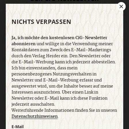
Ja, ich möchte den kostenlosen CiG-Newsletter
NICHTS VERPASSEN
abonnieren
und willige in die Verwendung meiner
Kontaktdaten zum Zweck des E-Mail-Marketings
durch den Verlag Herder ein. Den Newsletter oder
Ja, ich möchte den kostenlosen CiG-Newsletter
die E-Mail-Werbung kann ich jederzeit abbestellen.
abonnieren
und willige in die Verwendung meiner
Ich bin einverstanden, dass mein
Kontaktdaten zum Zweck des E-Mail-Marketings
personenbezogenes Nutzungsverhalten in
durch den Verlag Herder ein. Den Newsletter oder
Newsletter und E-Mail-Werbung erfasst und
die E-Mail-Werbung kann ich jederzeit abbestellen.
ausgewertet wird, um die Inhalte besser auf meine
Ich bin einverstanden, dass mein
Interessen auszurichten. Über einen Link in
personenbezogenes Nutzungsverhalten in
Newsletter oder E-Mail kann ich diese Funktion
Newsletter und E-Mail-Werbung erfasst und
jederzeit ausschalten. Weiterführende
ausgewertet wird, um die Inhalte besser auf meine
Informationen finden Sie in unseren
Interessen auszurichten. Über einen Link in
Datenschutzhinweisen
.
Newsletter oder E-Mail kann ich diese Funktion
jederzeit ausschalten.
Weiterführende Informationen finden Sie in unseren
Datenschutzhinweisen
.
E-Mail
E-Mail