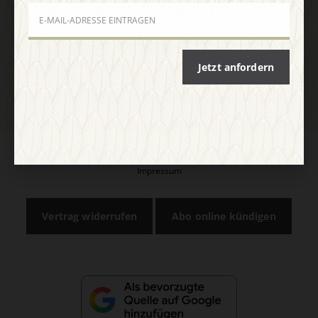
Jetzt anmelden
Jetzt anfordern
AGB und Widerrufsbelehrung
Datenschutz
Barrierefreiheit
Impressum
Vertrag widerrufen
Abo online kündigen