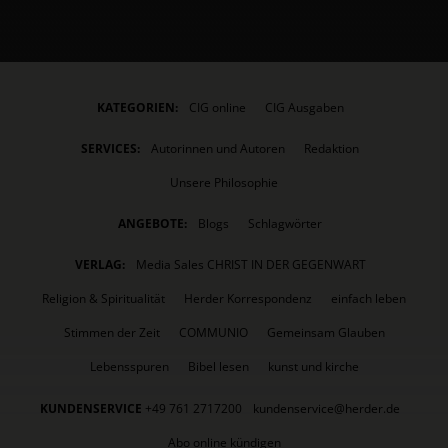
KATEGORIEN:
CIG online
CIG Ausgaben
SERVICES:
Autorinnen und Autoren
Redaktion
Unsere Philosophie
ANGEBOTE:
Blogs
Schlagwörter
VERLAG:
Media Sales CHRIST IN DER GEGENWART
Religion & Spiritualität
Herder Korrespondenz
einfach leben
Stimmen der Zeit
COMMUNIO
Gemeinsam Glauben
Lebensspuren
Bibel lesen
kunst und kirche
KUNDENSERVICE
+49 761 2717200
kundenservice@herder.de
Abo online kündigen