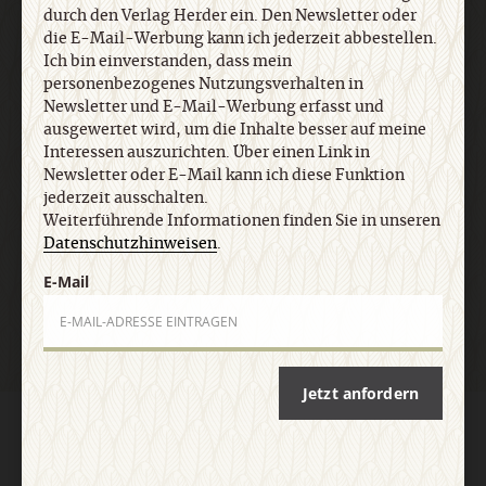
durch den Verlag Herder ein. Den Newsletter oder
jederzeit ausschalten. Weiterführende
die E-Mail-Werbung kann ich jederzeit abbestellen.
Informationen finden Sie in unseren
Ich bin einverstanden, dass mein
Datenschutzhinweisen
.
personenbezogenes Nutzungsverhalten in
Newsletter und E-Mail-Werbung erfasst und
ausgewertet wird, um die Inhalte besser auf meine
E-Mail
Interessen auszurichten. Über einen Link in
Newsletter oder E-Mail kann ich diese Funktion
jederzeit ausschalten.
Weiterführende Informationen finden Sie in unseren
Datenschutzhinweisen
.
Jetzt anmelden
E-Mail
Jetzt anfordern
AGB und Widerrufsbelehrung
Datenschutz
Barrierefreiheit
Impressum