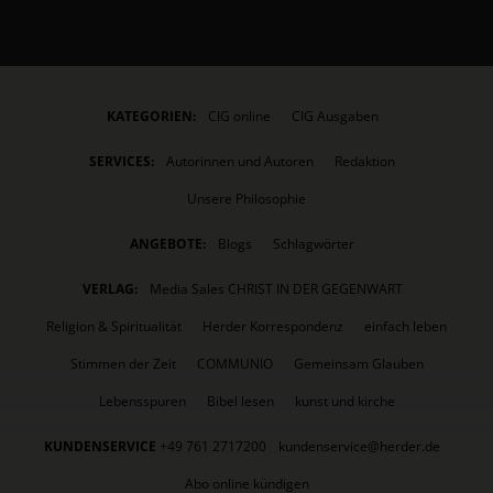
KATEGORIEN:
CIG online
CIG Ausgaben
SERVICES:
Autorinnen und Autoren
Redaktion
Unsere Philosophie
ANGEBOTE:
Blogs
Schlagwörter
VERLAG:
Media Sales CHRIST IN DER GEGENWART
Religion & Spiritualität
Herder Korrespondenz
einfach leben
Stimmen der Zeit
COMMUNIO
Gemeinsam Glauben
Lebensspuren
Bibel lesen
kunst und kirche
KUNDENSERVICE
+49 761 2717200
kundenservice@herder.de
Abo online kündigen