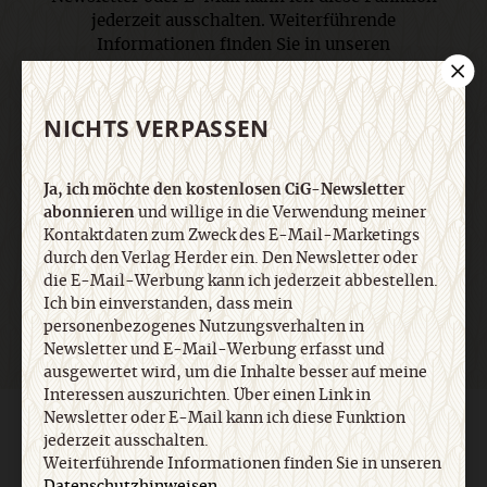
jederzeit ausschalten. Weiterführende
Informationen finden Sie in unseren
Datenschutzhinweisen
.
NICHTS VERPASSEN
E-Mail
Ja, ich möchte den kostenlosen CiG-Newsletter
abonnieren
und willige in die Verwendung meiner
Kontaktdaten zum Zweck des E-Mail-Marketings
Jetzt anmelden
durch den Verlag Herder ein. Den Newsletter oder
die E-Mail-Werbung kann ich jederzeit abbestellen.
Ich bin einverstanden, dass mein
personenbezogenes Nutzungsverhalten in
Newsletter und E-Mail-Werbung erfasst und
ausgewertet wird, um die Inhalte besser auf meine
Interessen auszurichten. Über einen Link in
Newsletter oder E-Mail kann ich diese Funktion
AGB und Widerrufsbelehrung
Datenschutz
Barrierefreiheit
jederzeit ausschalten.
Impressum
Weiterführende Informationen finden Sie in unseren
Datenschutzhinweisen
.