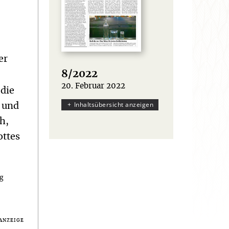
er
8/2022
20. Februar 2022
:
 die
Inhaltsübersicht anzeigen
l und
h,
ottes
ag