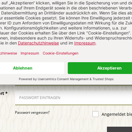
uns über Ihren Kommentar
 KOMMENTIEREN
ALS GAST KOMMENTIEREN
ail
*
ort
*
Passwort vergessen?
Angemeldet bl