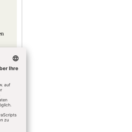
en
eren