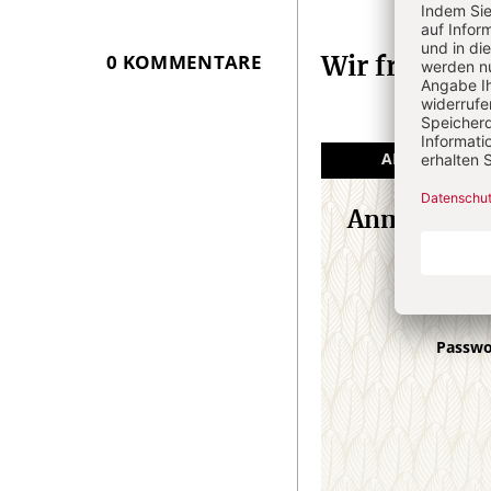
Artikel-
Infos
0 KOMMENTARE
Wir freuen 
ANGEMELDET
Anmeldung
E-M
Passw