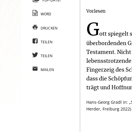
PDF-DATEI
Vorlesen
WORD
G
DRUCKEN
ott spiegelt
TEILEN
überbordenden Gr
Testament. Nicht 
TEILEN
lebensstrotzende
MAILEN
Fingerzeig des Sc
dass die Schöpfun
trägt und Hoffnu
Hans-Georg Gradl in: „
Herder, Freiburg 2022)