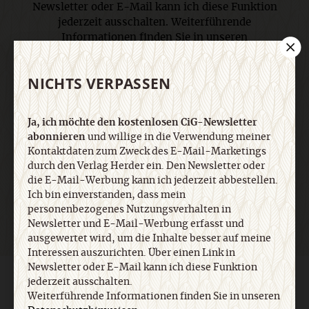
Newsletter oder E-Mail kann ich diese Funktion
jederzeit ausschalten. Weiterführende
Informationen finden Sie in unseren
Datenschutzhinweisen
.
NICHTS VERPASSEN
E-Mail
Ja, ich möchte den kostenlosen CiG-Newsletter
abonnieren
und willige in die Verwendung meiner
Kontaktdaten zum Zweck des E-Mail-Marketings
durch den Verlag Herder ein. Den Newsletter oder
Jetzt anmelden
die E-Mail-Werbung kann ich jederzeit abbestellen.
Ich bin einverstanden, dass mein
personenbezogenes Nutzungsverhalten in
Newsletter und E-Mail-Werbung erfasst und
ausgewertet wird, um die Inhalte besser auf meine
Interessen auszurichten. Über einen Link in
Newsletter oder E-Mail kann ich diese Funktion
AGB und Widerrufsbelehrung
Datenschutz
Barrierefreiheit
jederzeit ausschalten.
Impressum
Weiterführende Informationen finden Sie in unseren