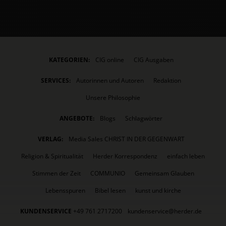
KATEGORIEN:
CIG online
CIG Ausgaben
SERVICES:
Autorinnen und Autoren
Redaktion
Unsere Philosophie
ANGEBOTE:
Blogs
Schlagwörter
VERLAG:
Media Sales CHRIST IN DER GEGENWART
Religion & Spiritualität
Herder Korrespondenz
einfach leben
Stimmen der Zeit
COMMUNIO
Gemeinsam Glauben
Lebensspuren
Bibel lesen
kunst und kirche
KUNDENSERVICE
+49 761 2717200
kundenservice@herder.de