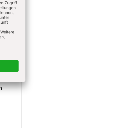
n
.
 oder
n
ht ein
n