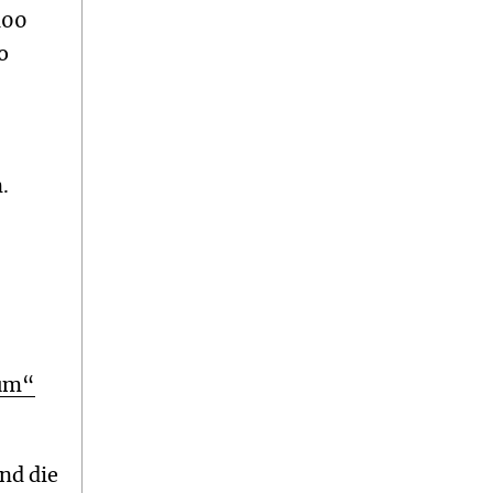
100
o
.
ium“
nd die