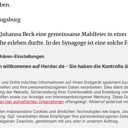
ben.
Augsburg
s Johanna Beck eine gemeinsame Mahlfeier in einer
he erleben durfte. In der Synagoge ist eine solche F
erständlich.
 Freiburg
te
traum-Dom“ (CIG Nr. 28, S. 2)
sentlichen Unterschied zwischen einem Dom und e
urden gebaut zur Ehre Gottes und im Hinblick auf 