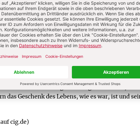
ung im zukünftigen „himmlischen Jerusalem“. Die
g mit immer leistungsfähigeren Teleskopen ist ei
e Millionen Lichtjahre zurückliegende Vergangenheit
auf cig.de)
ssenschaftler, die an einem solchen Gerät forschen
ewusst denken oder aussprechen: Es zeigt die
höpfung im Kosmos, für die Teilhard de Chardin ei
er in seiner Forschung war. Ewiges Leben ist ja nic
n das Geschenk des Lebens, wie es war, ist und sei
auf cig.de)