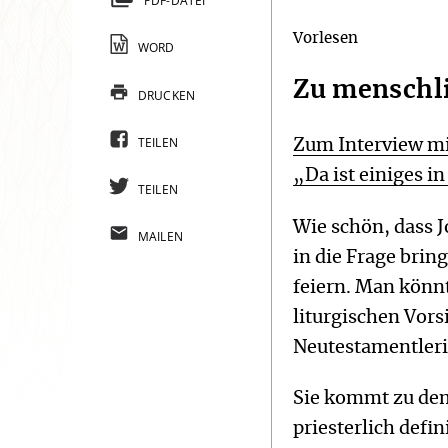
PDF-DATEI
Vorlesen
WORD
Zu menschl
DRUCKEN
TEILEN
Zum Interview mi
„Da ist einiges i
TEILEN
Wie schön, dass
MAILEN
in die Frage brin
feiern. Man könn
liturgischen Vors
Neutestamentlerin
Sie kommt zu dem
priesterlich defi