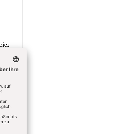
eier
inem
die