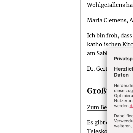
Wohlgefallens ha
Maria Clemens, 
Ich bin froh, das
katholischen Kirc
am Sabbat selbstv
Dr. Gertrud Rapp,
Großprojek
Zum Beitrag „Wel
Es gibt einen we
Teleskop: Dome w