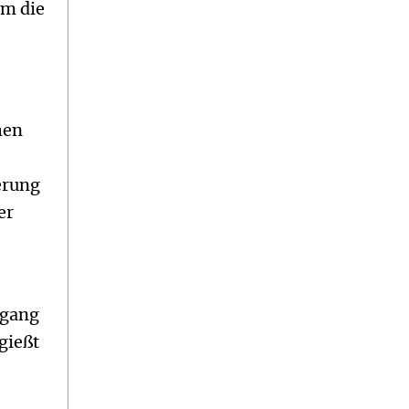
am die
hen
erung
er
ngang
gießt