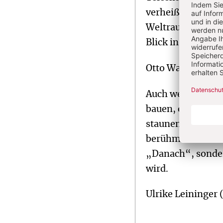
verheißene Erlös
Weltraumforschun
Blick in die viel
Otto Walterspiel (
Auch wenn die Wi
bauen, es nicht b
staunenswerte Sc
berühmter Vertret
„Danach“, sonder
wird.
Ulrike Leininger (