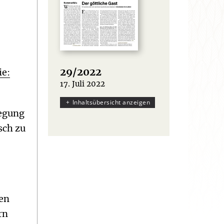
29/2022
ie:
17. Juli 2022
:
Inhaltsübersicht anzeigen
wegung
sch zu
nen
rn