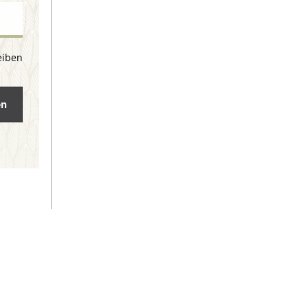
eiben
en