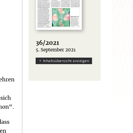
36/2021
5. September 2021
:
Inhaltsübersicht anzeigen
Lehren
 sich
smon“.
dass
len