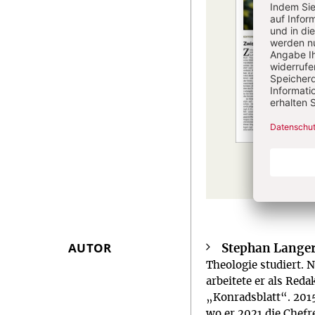
AUTOR
Stephan Lange
Überschrift
Theologie studiert. 
Artikel-
arbeitete er als Red
Infos
„Konradsblatt“. 2015
wo er 2021 die Chefr