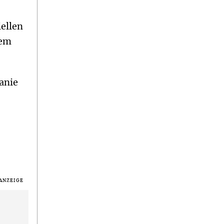
iellen
nem
anie