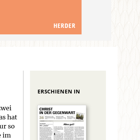
ERSCHIENEN IN
zwei
as hat
ur so
e im