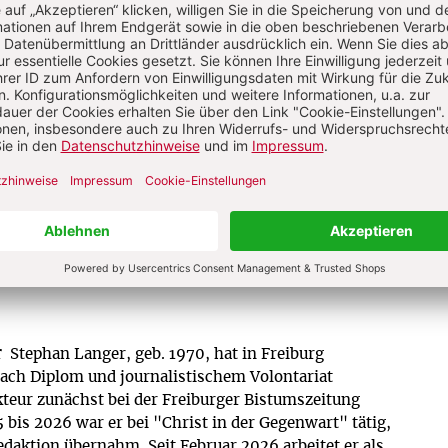
Analysen geistiger, politischer und
religiöser Entwicklungen sowie Anregung
für ein modernes christliches Leben.
Zum Kennenlernen: 4 Wochen gratis
Jetzt gratis testen
r
Stephan Langer, geb. 1970, hat in Freiburg
Nach Diplom und journalistischem Volontariat
akteur zunächst bei der Freiburger Bistumszeitung
 bis 2026 war er bei "Christ in der Gegenwart" tätig,
edaktion übernahm. Seit Februar 2026 arbeitet er als