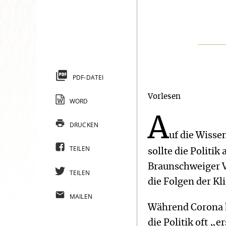
PDF-DATEI
Vorlesen
WORD
A
DRUCKEN
uf die Wisse
TEILEN
sollte die Politi
Braunschweiger V
TEILEN
die Folgen der K
MAILEN
Während Corona h
die Politik oft „e