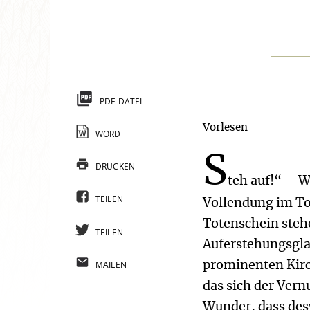
PDF-DATEI
Vorlesen
WORD
S
DRUCKEN
teh auf!“ – 
TEILEN
Vollendung im To
Totenschein stehe
TEILEN
Auferstehungsgla
MAILEN
prominenten Kirc
das sich der Vern
Wunder, dass des