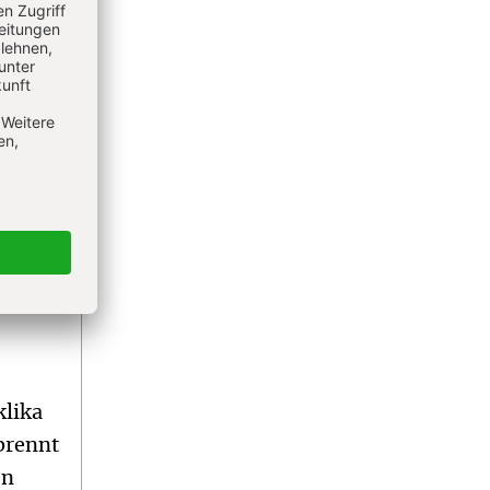
n
igen
die
ine
klika
mbrennt
en