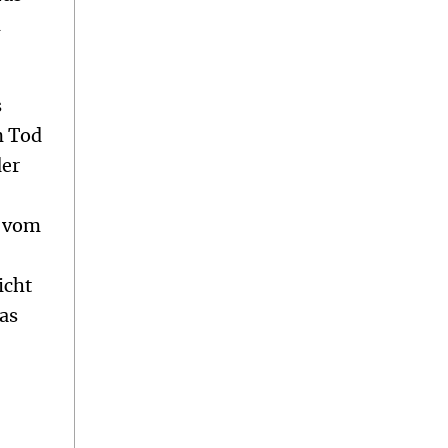
n
s
n Tod
der
h
s vom
icht
as