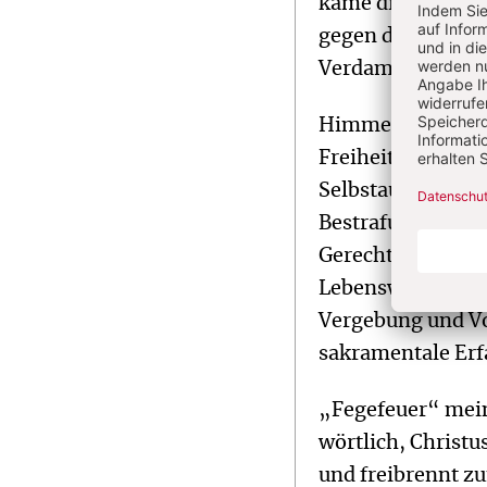
käme dieser zur B
gegen das richtet
Verdammnis nicht
Himmel und Hölle
Freiheit des Mens
Selbstausschluss
Bestrafung. „Ger
Gerechtigkeit, s
Lebensweges, von
Vergebung und Vo
sakramentale Erf
„Fegefeuer“ mein
wörtlich, Christu
und freibrennt z