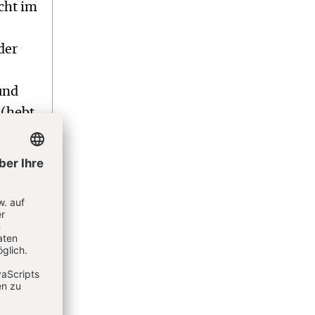
cht im
der
und
 (hebt
s
n Aus-
eser
ss er
n,