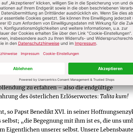
estrafung „in die Hölle“. Weil sich aber Gottes Zor
, was der Sünder tut, brauchen wir uns vor einer ew
 zu fürchten.
 sind keine Alternativen: „Hölle“ meint vielmehr 
chen, ohne diesen Gott zu leben, und damit einen
 von der Liebe, den Gott „im Himmel“ erträgt – ke
icht“ meint keine Urteilsverkündung im Sinne der
ondern die Erfahrung des Menschen am Ende des
 unserem Schöpfer „aufgerichtet“ zu werden und
llendung zu erfahren – also die endgültige
ahrung des österlichen Erlöserwortes:
Talita kum!
t, so Papst Benedikt XVI. in seiner Hoffnungsenzy
s selbst; „die Begegnung mit ihm ist es, die uns u
um Eigentlichen unserer selbst. Unsere Lebensbaut