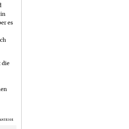
d
 in
er es
rch
 die
nen