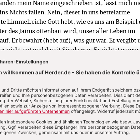
nden mein Name eingeschrieben ist, lässt mich ni
ns Nichts fallen. Nein, dieser in uns bettelarme
te himmelreiche Gott hebt, wie es uns am Beispiel 
er des Jairus offenbart wird, unser aller Leben im
uf: Er bewahrt (hebt auf), was gut war. Er vergibt 
 was nicht gut und damit Sünde war. Er richtet empor
iederdrückt und meine Würde verdunkelt hat. Paulu
 den Kindern wohlvertraute Bild des morgendliche
ewecktwerdens.
Sünder, aber ächtet die Sünde. Unsere Umkehr (die
e“ in der Rechtfertigungslehre) ist eine Folge di
n Liebe Gottes, nicht aber eine Bedingung dafür, da
iebt. Die Bilder einer Höllenstrafe haben hier ihre
ürde sich der Zorn Gottes gegen den Sünder richte