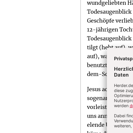
wundgeliebten Hä
Todesaugenblick i
Geschöpfe verlieb
12-jährigen Tocht
Todesaugenblick a
tilgt (hebt auf),
auf), was mich n
benutzt das auch
dem-Schlaf-Aufg
Jesus achtet den 
sogenannten „Werk
vorleistungsfreie
uns annimmt und l
elende Ursache: W