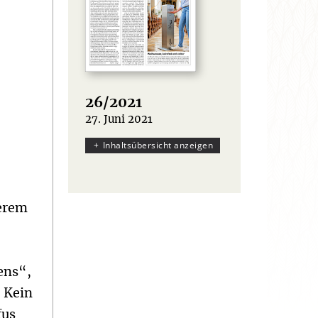
26/2021
27. Juni 2021
:
Inhaltsübersicht anzeigen
serem
ens“,
. Kein
fus