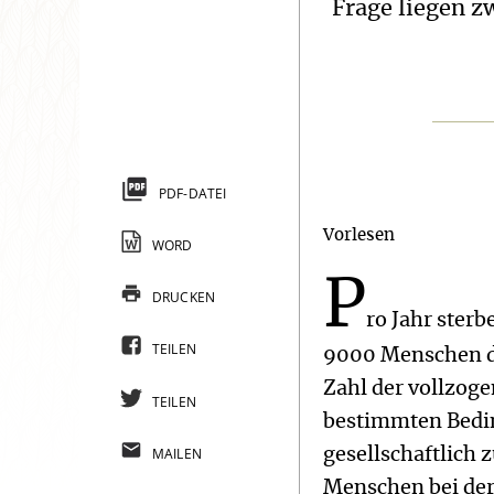
Frage liegen z
PDF-DATEI
Vorlesen
WORD
P
DRUCKEN
ro Jahr ster
TEILEN
9000 Menschen dur
Zahl der vollzoge
TEILEN
bestimmten Bedin
MAILEN
gesellschaftlich
Menschen bei der