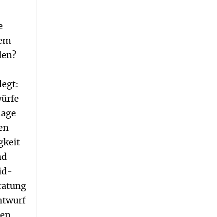
e
tem
den?
legt:
würfe
lage
en
gkeit
nd
id-
ratung
ntwurf
hen