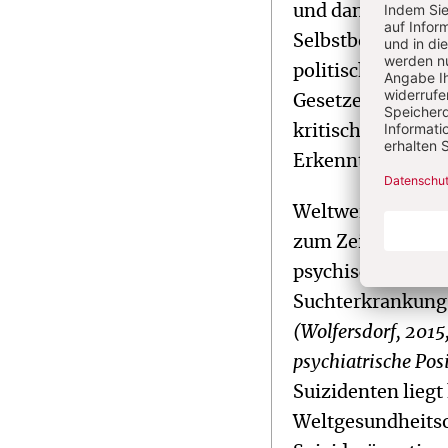
und dann seine En
Selbstbestimmung 
politische Wesen 
Gesetzentwürfe 
kritischen Nachf
Erkenntnisse nic
Weltweit haben n
zum Zeitpunkt de
psychische Erkra
Suchterkrankung,
(Wolfersdorf, 2015,
psychiatrische Pos
Suizidenten liegt
Weltgesundheitso