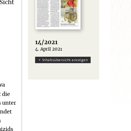
Sicht
14/2021
4. April 2021
:
Inhaltsübersicht anzeigen
wa
 die
s unter
indet
n
izids