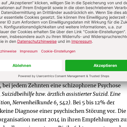
tscheidung fällt. Eine solche Vorstellung von
oder Autonomie greift zu kurz, weil wir soziale u
sind und weil eine Selbsttötung irreversibel ist. Bei
enthalten Annahmen zur Selbstbestimmung, die
ragen vor dem Hintergrund wissenschaftlicher
ht standhalten.
eun von zehn Menschen, die einen Suizid vollziehe
r Selbsttötung nach psychologischen Autopsien ei
nkung: bei rund 60% eine Depression, bei rund 20
 bei jedem Zehnten eine schizophrene Psychose
 Suizidbeihilfe bzw. ärztlich assistierter Suizid. Eine
ition, Nervenheilkunde 6, 542).
Bei 5 bis 12% der
 keine Diagnose einer psychischen Störung vor. Die
rganisation nennt 2014 in ihren Empfehlungen zu