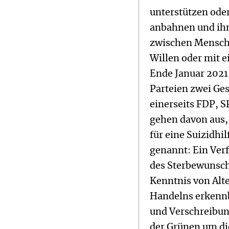
unterstützen ode
anbahnen und ihn
zwischen Mensch
Willen oder mit e
Ende Januar 2021
Parteien zwei Ges
einerseits FDP, S
gehen davon aus, 
für eine Suizidh
genannt: Ein Verf
des Sterbewunsche
Kenntnis von Alte
Handelns erkennb
und Verschreibun
der Grünen um di