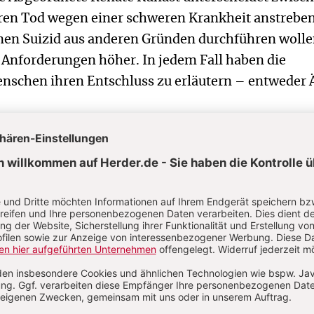
ren Tod wegen einer schweren Krankheit anstrebe
nen Suizid aus anderen Gründen durchführen wolle
e Anforderungen höher. In jedem Fall haben die
enschen ihren Entschluss zu erläutern – entweder 
lungen von Selbstbestimmung grei
urf der Grünen schließt Menschen mit einer psych
igen oder seelischen Behinderung oder krankhaften
estätigkeit aus, der interfraktionelle Entwurf ledigl
er „akuten psychischen Störung“. Beide gehen vo
us, der rational das Für und Wider eines Suizids 