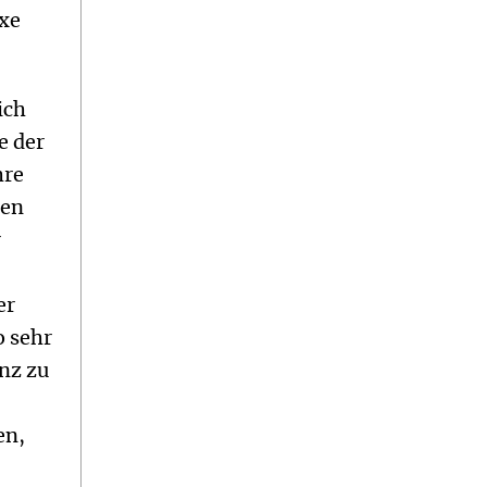
xe
ich
e der
hre
hen
r
er
o sehr
anz zu
en,