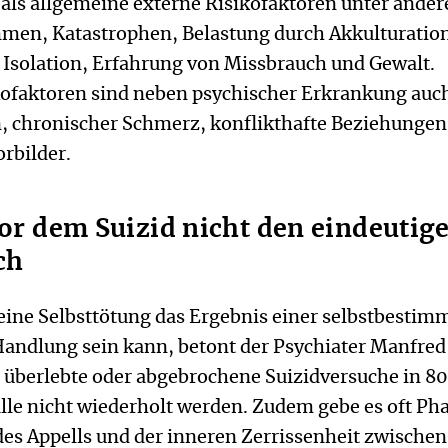
 als allgemeine externe Risikofaktoren unter ande
men, Katastrophen, Belastung durch Akkulturatio
 Isolation, Erfahrung von Missbrauch und Gewalt.
ikofaktoren sind neben psychischer Erkrankung auc
en, chronischer Schmerz, konflikthafte Beziehunge
orbilder.
 vor dem Suizid nicht den eindeutig
ch
 eine Selbsttötung das Ergebnis einer selbstbestim
andlung sein kann, betont der Psychiater Manfred
 überlebte oder abgebrochene Suizidversuche in 80
lle nicht wiederholt werden. Zudem gebe es oft Ph
des Appells und der inneren Zerrissenheit zwische