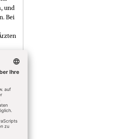
n, und
n. Bei
Ärzten
fen
ischen
ich
n
abwägt