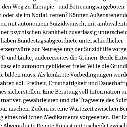
r den Weg zu Therapie- und Betreuungsangeboten
 oder sie im Notfall retten? Können Außenstehend
en mit autonomem Suizidwunsch, mit ambivalen
iner psychischen Krankheit zuverlässig unterschei
 haben Bundestagsabgeordnete unterschiedlicher
etzentwürfe zur Neuregelung der Suizidhilfe vorge
PD und Linke, andererseites die Grünen. Beide Ent
dass ein autonom gebildeter freier Wille die Grund
ilfe bilden muss. Als konkrete Vorbedingungen werd
ahren soll Freiheit, Ernsthaftigkeit und Dauerhafti
s sicherstellen. Eine Beratung soll Information u
rnativen gewährleisten und die Tragweite des Suiz
ar machen. Zudem ist eine Wartezeit zwischen Be
g eines tödlichen Medikaments vorgesehen. Der E
e Abgeordnete Renate Künast unterscheidet zwisc