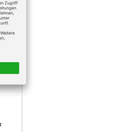
nd
de
n,
ne
% eine
r