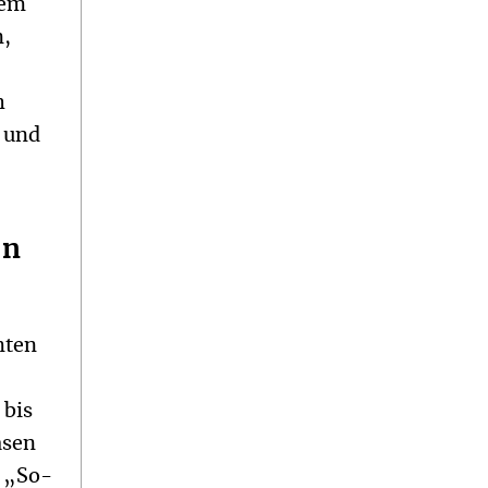
rem
n,
h
n und
en
mten
 bis
asen
n „So-