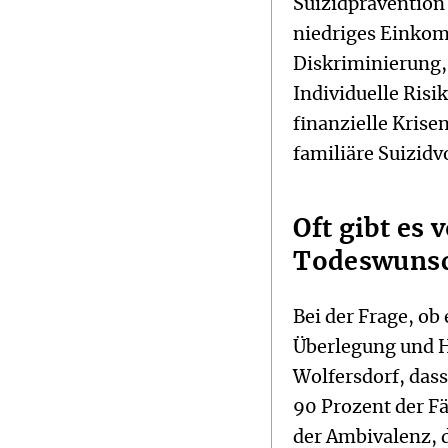
Suizidprävention
niedriges Einkom
Diskriminierung,
Individuelle Ris
finanzielle Kris
familiäre Suizidv
Oft gibt es
Todeswuns
Bei der Frage, ob
Überlegung und H
Wolfersdorf, dass
90 Prozent der Fä
der Ambivalenz, 