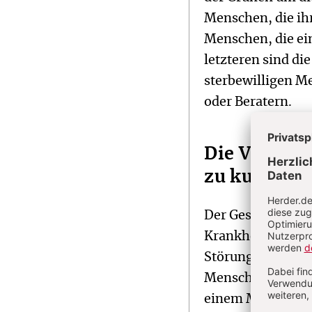
Menschen, die ih
Menschen, die ei
letzteren sind di
sterbewilligen M
oder Beratern.
Die Vorstel
zu kurz
Der Gesetzesentw
Krankheit, geist
Störung der Geist
Menschen mit ein
einem Menschen a