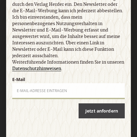
durch den Verlag Herder ein. Den Newsletter oder
jederzeit ausschalten. Weiterführende
die E-Mail-Werbung kann ich jederzeit abbestellen.
Informationen finden Sie in unseren
Ich bin einverstanden, dass mein
Datenschutzhinweisen
.
personenbezogenes Nutzungsverhalten in
Newsletter und E-Mail-Werbung erfasst und
ausgewertet wird, um die Inhalte besser auf meine
E-Mail
Interessen auszurichten. Über einen Link in
Newsletter oder E-Mail kann ich diese Funktion
jederzeit ausschalten.
Weiterführende Informationen finden Sie in unseren
Datenschutzhinweisen
.
Jetzt anmelden
E-Mail
Jetzt anfordern
AGB und Widerrufsbelehrung
Datenschutz
Barrierefreiheit
Impressum