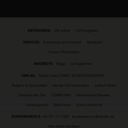
KATEGORIEN:
CIG online
CIG Ausgaben
SERVICES:
Autorinnen und Autoren
Redaktion
Unsere Philosophie
ANGEBOTE:
Blogs
Schlagwörter
VERLAG:
Media Sales CHRIST IN DER GEGENWART
Religion & Spiritualität
Herder Korrespondenz
einfach leben
Stimmen der Zeit
COMMUNIO
Gemeinsam Glauben
Lebensspuren
Bibel lesen
kunst und kirche
KUNDENSERVICE
+49 761 2717200
kundenservice@herder.de
Abo online kündigen