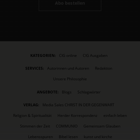
Abo bestellen
KATEGORIEN:
CIG online
CIG Ausgaben
SERVICES:
Autorinnen und Autoren
Redaktion
Unsere Philosophie
ANGEBOTE:
Blogs
Schlagwörter
VERLAG:
Media Sales CHRIST IN DER GEGENWART
Religion & Spiritualität
Herder Korrespondenz
einfach leben
Stimmen der Zeit
COMMUNIO
Gemeinsam Glauben
Lebensspuren
Bibel lesen
kunst und kirche