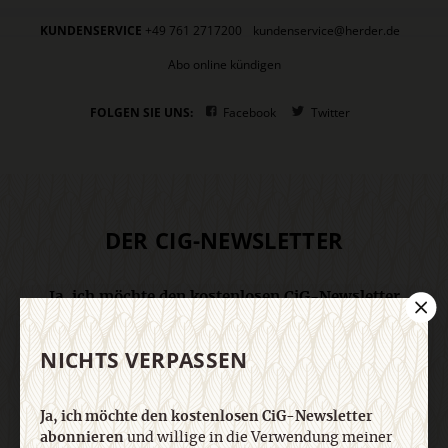
KUNDENSERVICE
+49 761 2717200
kundenservice@herder.de
Abo online kündigen
FOLGEN SIE UNS:
Facebook
Twitter
DER CIG-NEWSLETTER
Ja, ich möchte den kostenlosen CiG-Newsletter
abonnieren
und willige in die Verwendung meiner
Kontaktdaten zum Zweck des E-Mail-Marketings
NICHTS VERPASSEN
durch den Verlag Herder ein. Den Newsletter oder
die E-Mail-Werbung kann ich jederzeit abbestellen.
Ich bin einverstanden, dass mein
Ja, ich möchte den kostenlosen CiG-Newsletter
personenbezogenes Nutzungsverhalten in
abonnieren
und willige in die Verwendung meiner