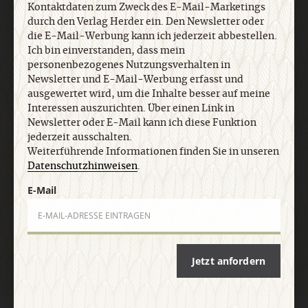
Newsletter und E-Mail-Werbung erfasst und
Kontaktdaten zum Zweck des E-Mail-Marketings
ausgewertet wird, um die Inhalte besser auf meine
durch den Verlag Herder ein. Den Newsletter oder
Interessen auszurichten. Über einen Link in
die E-Mail-Werbung kann ich jederzeit abbestellen.
Newsletter oder E-Mail kann ich diese Funktion
Ich bin einverstanden, dass mein
jederzeit ausschalten. Weiterführende
personenbezogenes Nutzungsverhalten in
Informationen finden Sie in unseren
Newsletter und E-Mail-Werbung erfasst und
Datenschutzhinweisen
.
ausgewertet wird, um die Inhalte besser auf meine
Interessen auszurichten. Über einen Link in
Newsletter oder E-Mail kann ich diese Funktion
jederzeit ausschalten.
E-Mail
Weiterführende Informationen finden Sie in unseren
Datenschutzhinweisen
.
E-Mail
Jetzt anmelden
Jetzt anfordern