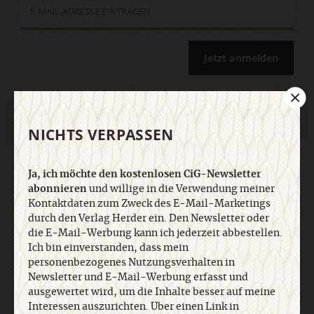
Jetzt anmelden
NICHTS VERPASSEN
AGB und Widerrufsbelehrung
Datenschutz
Barrierefreiheit
Ja, ich möchte den kostenlosen CiG-Newsletter
Impressum
abonnieren
und willige in die Verwendung meiner
Kontaktdaten zum Zweck des E-Mail-Marketings
durch den Verlag Herder ein. Den Newsletter oder
Vertrag widerrufen
Abo online kündigen
die E-Mail-Werbung kann ich jederzeit abbestellen.
Ich bin einverstanden, dass mein
personenbezogenes Nutzungsverhalten in
Newsletter und E-Mail-Werbung erfasst und
ausgewertet wird, um die Inhalte besser auf meine
Interessen auszurichten. Über einen Link in