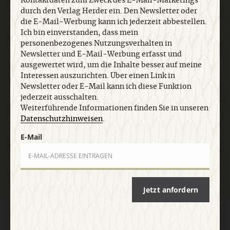
Kontaktdaten zum Zweck des E-Mail-Marketings
Interessen auszurichten. Über einen Link in
durch den Verlag Herder ein. Den Newsletter oder
Newsletter oder E-Mail kann ich diese Funktion
die E-Mail-Werbung kann ich jederzeit abbestellen.
jederzeit ausschalten. Weiterführende
Ich bin einverstanden, dass mein
Informationen finden Sie in unseren
personenbezogenes Nutzungsverhalten in
Datenschutzhinweisen
.
Newsletter und E-Mail-Werbung erfasst und
ausgewertet wird, um die Inhalte besser auf meine
Interessen auszurichten. Über einen Link in
E-Mail
Newsletter oder E-Mail kann ich diese Funktion
jederzeit ausschalten.
Weiterführende Informationen finden Sie in unseren
Datenschutzhinweisen
.
E-Mail
Jetzt anmelden
Jetzt anfordern
AGB und Widerrufsbelehrung
Datenschutz
Barrierefreiheit
Impressum