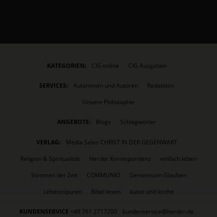
KATEGORIEN:
CIG online
CIG Ausgaben
SERVICES:
Autorinnen und Autoren
Redaktion
Unsere Philosophie
ANGEBOTE:
Blogs
Schlagwörter
VERLAG:
Media Sales CHRIST IN DER GEGENWART
Religion & Spiritualität
Herder Korrespondenz
einfach leben
Stimmen der Zeit
COMMUNIO
Gemeinsam Glauben
Lebensspuren
Bibel lesen
kunst und kirche
KUNDENSERVICE
+49 761 2717200
kundenservice@herder.de