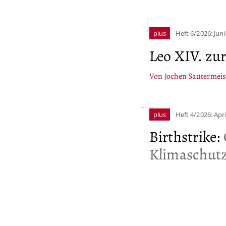
plus
Heft 6/2026: Juni
Leo XIV. zur
Von Jochen Sautermeis
plus
Heft 4/2026: Apri
Birthstrike
:
Klimaschut