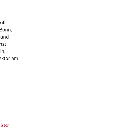
ift
 Bonn,
 und
hst
in,
rektor am
ister