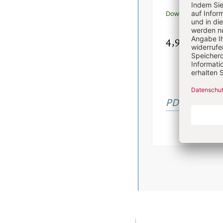
Download sofort v
4,90 €
inkl. Mw
PDF bestelle