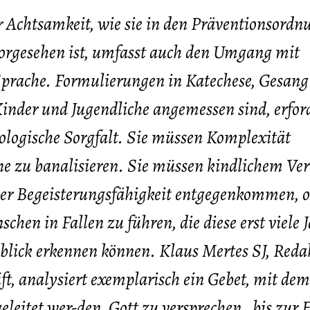
r Achtsamkeit, wie sie in den Präventionsord
orgesehen ist, umfasst auch den Umgang mit
Sprache. Formulierungen in Katechese, Gesang
 Kinder und Jugendliche angemessen sind, erfor
ologische Sorgfalt. Sie müssen Komplexität
ne zu banalisieren. Sie müssen kindlichem Ve
her Begeisterungsfähigkeit entgegenkommen, 
chen in Fallen zu führen, die diese erst viele 
blick erkennen können. Klaus Mertes SJ, Reda
ift, analysiert exemplarisch ein Gebet, mit de
leitet wer-den, Gott zu versprechen , bis zur 