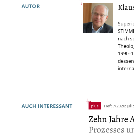
Überschrift
Klau
AUTOR
Artikel-
Superio
STIMMEN
Infos
nach s
Theolog
1990–1
dessen 
interna
AUCH INTERESSANT
plus
Heft 7/2026: Juli
Zehn Jahre A
Prozesses u