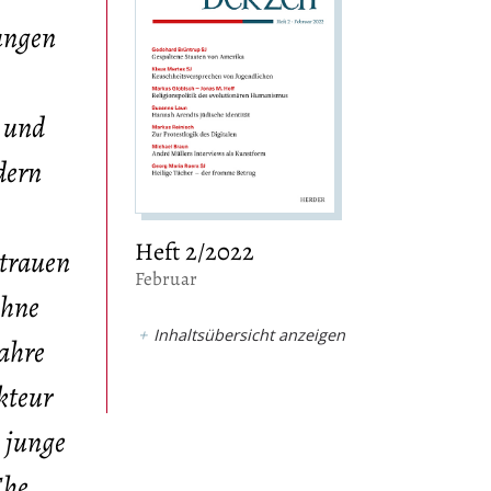
nungen
 und
dern
Heft 2/2022
rtrauen
:
Februar
ohne
Inhaltsübersicht anzeigen
Jahre
kteur
m junge
Ehe