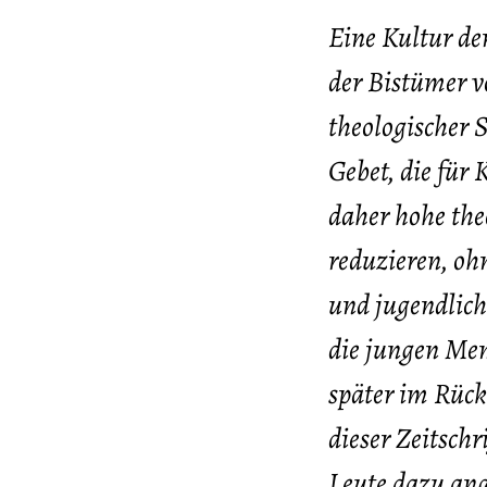
Eine Kultur de
der Bistümer v
theologischer 
Gebet, die für
daher hohe the
reduzieren, oh
und jugendlic
die jungen Mens
später im Rück
dieser Zeitschr
Leute dazu ange