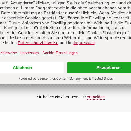
erfügbar
2 Hefte + 2 Hefte digital 0,00 €
87,00 € für 6 Ausgaben pro Halbjahr +
danach
Digitalzugang
St
inkl. MwSt., zzgl. 7,20 € Versand (D)
Im Abo
Im Digital-Abo
n
Abo testen
Sie haben ein Abonnement?
Anmelden