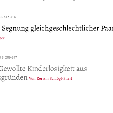
S. 415-416
 Segnung gleichgeschlechtlicher Paa
ter
l
S. 289-297
Gewollte Kinderlosigkeit aus
zgründen
Von Kerstin Schlögl-Flierl