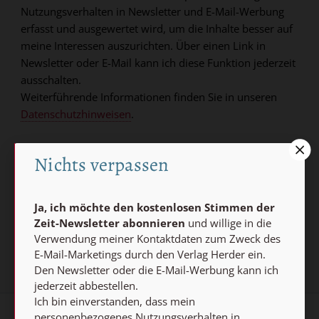
Nutzungsverhalten in Newsletter und E-Mail-Werbung
erfasst und ausgewertet wird, um die Inhalte besser auf
meine Interessen auszurichten. Über einen Link in
Newsletter oder E-Mail kann ich diese Funktion jederzeit
ausschalten.
Weiterführende Informationen finden Sie in unseren
Datenschutzhinweisen
.
E-MAIL
Nichts verpassen
Ja, ich möchte den kostenlosen Stimmen der
Jetzt anmelden
Zeit-Newsletter abonnieren
und willige in die
Verwendung meiner Kontaktdaten zum Zweck des
E-Mail-Marketings durch den Verlag Herder ein.
Den Newsletter oder die E-Mail-Werbung kann ich
jederzeit abbestellen.
Ich bin einverstanden, dass mein
personenbezogenes Nutzungsverhalten in