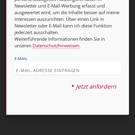
AGB und Widerrufsbelehrung
Datenschutz
Newsletter und E-Mail-Werbung erfasst und
ausgewertet wird, um die Inhalte besser auf meine
Barrierefreiheit
Impressum
Interessen auszurichten. Über einen Link in
Newsletter oder E-Mail kann ich diese Funktion
jederzeit ausschalten.
Vertrag widerrufen
Weiterführende Informationen finden Sie in
Abo online kündigen
unseren
Datenschutzhinweisen
.
E-MAIL
Jetzt anfordern
Nach oben