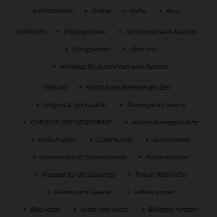
KATEGORIEN:
Online
Hefte
Abos
SERVICES:
Wiedergelesen
Autorinnen und Autoren
Schlagwörter
Über uns
Hinweise für Autorinnen und Autoren
VERLAG:
Media Sales Stimmen der Zeit
Religion & Spiritualität
Theologie & Pastoral
CHRIST IN DER GEGENWART
Herder Korrespondenz
einfach leben
COMMUNIO
Gottesdienst
Ideenwerkstatt Gottesdienste
Pastoralblätter
Anzeiger für die Seelsorge
Forum Weltkirche
Gemeinsam Glauben
Lebensspuren
Bibel lesen
kunst und kirche
Biblische Notizen