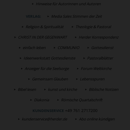
Hinweise für Autorinnen und Autoren
VERLAG:
Media Sales Stimmen der Zeit
Religion & Spiritualität
Theologie & Pastoral
CHRIST IN DER GEGENWART
Herder Korrespondenz
einfach leben
COMMUNIO
Gottesdienst
Ideenwerkstatt Gottesdienste
Pastoralblätter
Anzeiger für die Seelsorge
Forum Weltkirche
Gemeinsam Glauben
Lebensspuren
Bibel lesen
kunst und kirche
Biblische Notizen
Diakonia
Römische Quartalschrift
+49 761 2717200
KUNDENSERVICE
kundenservice@herder.de
Abo online kündigen