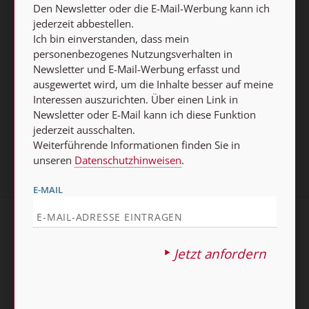
Den Newsletter oder die E-Mail-Werbung kann ich
Weiterführende Informationen finden Sie in unseren
jederzeit abbestellen.
Datenschutzhinweisen
.
Ich bin einverstanden, dass mein
personenbezogenes Nutzungsverhalten in
E-MAIL
Newsletter und E-Mail-Werbung erfasst und
ausgewertet wird, um die Inhalte besser auf meine
Interessen auszurichten. Über einen Link in
Newsletter oder E-Mail kann ich diese Funktion
Jetzt anmelden
jederzeit ausschalten.
Weiterführende Informationen finden Sie in
unseren
Datenschutzhinweisen
.
E-MAIL
AGB und Widerrufsbelehrung
Datenschutz
Jetzt anfordern
Barrierefreiheit
Impressum
Vertrag widerrufen